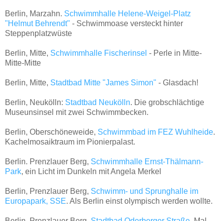
Berlin, Marzahn.
Schwimmhalle Helene-Weigel-Platz
"Helmut Behrendt"
- Schwimmoase versteckt hinter
Steppenplatzwüste
Berlin, Mitte,
Schwimmhalle Fischerinsel
- Perle in Mitte-
Mitte-Mitte
Berlin, Mitte,
Stadtbad Mitte "James Simon"
- Glasdach!
Berlin, Neukölln:
Stadtbad Neukölln
. Die grobschlächtige
Museunsinsel mit zwei Schwimmbecken.
Berlin, Oberschöneweide,
Schwimmbad im FEZ Wuhlheide
.
Kachelmosaiktraum im Pionierpalast.
Berlin. Prenzlauer Berg,
Schwimmhalle Ernst-Thälmann-
Park
, ein Licht im Dunkeln mit Angela Merkel
Berlin, Prenzlauer Berg,
Schwimm- und Sprunghalle im
Europapark, SSE
. Als Berlin einst olympisch werden wollte.
Berlin, Prenzlauer Berg,
Stadtbad Oderberger Straße
. Mal