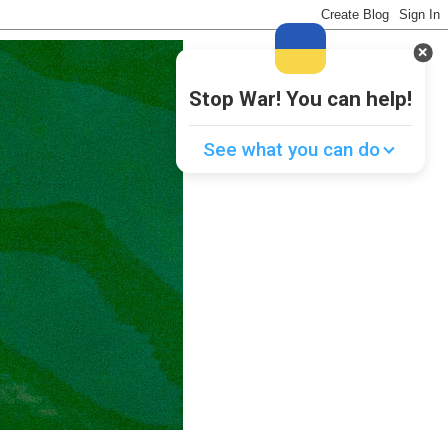
Stop War! You can help!
See what you can do
Donate
💸
Support Ukraine
❤
Share this widget
📌