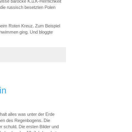
isse barocke K.u.K-Herrlichkeit
 die russisch besetzten Polen
 beim Roten Kreuz. Zum Beispiel
 schwimmen ging. Und bloggte
in
halt alles was unter der Erde
arben des Regenbogens. Die
r schuld. Die ersten Bilder und