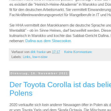
es existiert die "Heinrich-Heine-Akademie" in Marokko und D
fit für den deutschen Arbeitsmarkt. Sie vermittelt Einwanderu
Fachkräfteeinwanderungsgesetzt für Mangelberufe in IT und 
Sie HHA vermittelt den Marokkanern die deutsche Sprache und 
Mentalität" - ob im Sinne Heines, darf bezweifelt werden. Dies
kulinarisch in Marokko und kochte das Sabbat-Gericht Dafina. 
nebenan:
Dafina aus dem Slowcooker.
Verfasst von
dirk franke
um
17:17
Keine Kommentare:
Labels:
Links
,
low-n-slow
Dienstag, 16. November 2021
Der Toyota Corolla ist das beli
Polens
2020 verkaufte sich kein anderer Neuwagen öfter in Polen als d
er vom Toyota Yaris und dem Skoda Octavia. Die Mischung aus