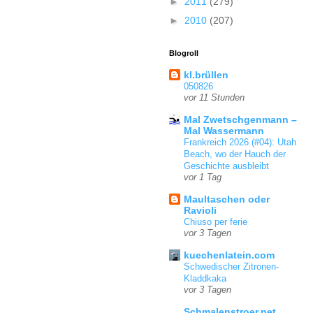
►
2011
(279)
►
2010
(207)
Blogroll
kl.brüllen
050826
vor 11 Stunden
Mal Zwetschgenmann –
Mal Wassermann
Frankreich 2026 (#04): Utah
Beach, wo der Hauch der
Geschichte ausbleibt
vor 1 Tag
Maultaschen oder
Ravioli
Chiuso per ferie
vor 3 Tagen
kuechenlatein.com
Schwedischer Zitronen-
Kladdkaka
vor 3 Tagen
Schmalenstroer.net