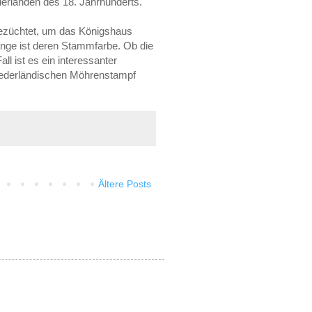
rlanden des 18. Jahrhunderts.
gezüchtet, um das Königshaus
ange ist deren Stammfarbe. Ob die
ll ist es ein interessanter
 niederländischen Möhrenstampf
Ältere Posts