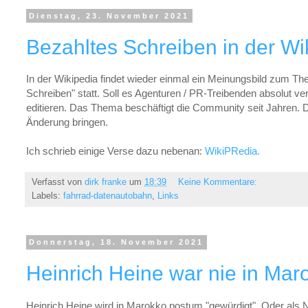
Dienstag, 23. November 2021
Bezahltes Schreiben in der Wi
In der Wikipedia findet wieder einmal ein Meinungsbild zum Th
Schreiben" statt. Soll es Agenturen / PR-Treibenden absolut ve
editieren. Das Thema beschäftigt die Community seit Jahren. 
Änderung bringen.
Ich schrieb einige Verse dazu nebenan:
WikiPRedia.
Verfasst von
dirk franke
um
18:39
Keine Kommentare:
Labels:
fahrrad-datenautobahn
,
Links
Donnerstag, 18. November 2021
Heinrich Heine war nie in Mar
Heinrich Heine wird in Marokko postum "gewürdigt". Oder al