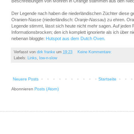
Beschreibungen von Möhren in Orange stammen aus den Niede
Der Legende nach haben die niederländischen Züchter diese 
Oranien-Nasse (niederländisch:
Oranje-Nassau
) zu ehren. Or
Legende stimmt, lässt sich heute nicht mehr sagen. Auf jeden Fa
Informationsbrocken; den ich komplett ignorierte als ich über
nebenan bloggte:
Hutspot aus dem Dutch Oven.
Verfasst von
dirk franke
um
19:23
Keine Kommentare:
Labels:
Links
,
low-n-slow
Neuere Posts
Startseite
Abonnieren
Posts (Atom)