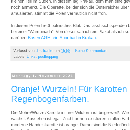
kleinen Teil im Süden. In diesem lag Krakau, dem man eine gew
noch anmerkt. Die Operette, bei der sich die Österreicher über
amüsierten, stimmt die Polen vermutlich nicht froh.
In diesen Polen fließt polnisches Blut. Das lässt sich spenden
bei einer "Wampiriada". Von dieser sah ich ein Plakat als ich
darüber:
Basen AGH, ein Sportbad in Krakau.
Verfasst von
dirk franke
um
15:58
Keine Kommentare:
Labels:
Links
,
poolhopping
Montag, 1. November 2021
Oranje! Wurzeln! Für Karotten 
Regenbogenfarben.
Die Möhre/Wurzel/Karotte in ihrer Wildform ist beige-weiß. Wie 
wächst. Aussehen ist egal. Zuchtformen existieren in allen F
moderne Handelskarotte ist orange. Daran sind die Niederlände