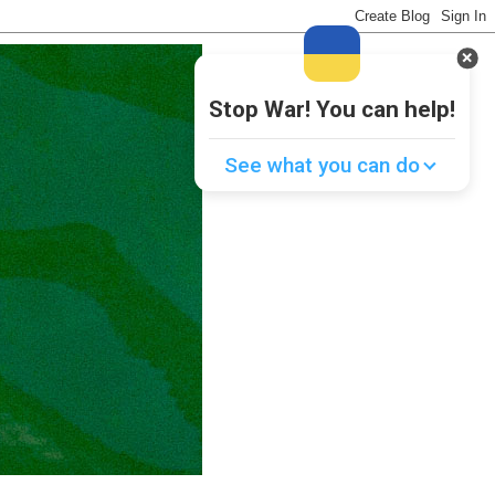
Stop War! You can help!
See what you can do
Donate
💸
Support Ukraine
❤
Share this widget
📌