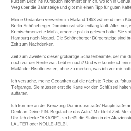
kurzem Blick ins Kursbuch informiert er mich, wo ich in Genu
Weg über die Bahnsteige und gibt mir einen Tipp für guten Kaf
Meine Gedanken verweilen im Mailand 1993 während mein Kör
Berlin-Schöneberger Dominicusstraße entlang läuft. Alles nur, w
Krimischmonzette Mafia, amore e polizia gelesen hatte. Sie sp
Hamburg nach Neapel. Die Schöneberger Bürgersteige sind brei
Zeit zum Nachdenken.
Zeit zum Zweifeln: dieser großartige Schalterbeamte, der mir d
noch vor der Rente war. Lebt er noch? Und wie konnte ich ein
Mailänder Risotto essen, ohne zu merken, was ich vor mir hatt
Ich versuche, meine Gedanken auf die nächste Reise zu fokus
Tiefgarage. Sie müssen erst die Karte vor den Schlüssel halt
auffalten.
Ich komme an der Kreuzung Dominicusstraße/ Hauptstraße an.
Denk an Deine PIN. Begutachte das Auto.“ Mir bleibt Zeit. Mein
Uhr. Ich denke "AKAZIE" - so heißt die Station in der Akazie
LAUTER oder NOLLE-JELBI.