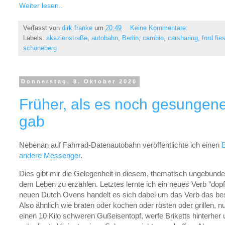
Weiter lesen..
Verfasst von
dirk franke
um
20:49
Keine Kommentare:
Labels:
akazienstraße
,
autobahn
,
Berlin
,
cambio
,
carsharing
,
ford fie
schöneberg
Donnerstag, 8. Oktober 2020
Früher, als es noch gesunge
gab
Nebenan auf Fahrrad-Datenautobahn veröffentlichte ich einen
B
andere Messenger
.
Dies gibt mir die Gelegenheit in diesem, thematisch ungebunde
dem Leben zu erzählen. Letztes lernte ich ein neues Verb "dop
neuen Dutch Ovens handelt es sich dabei um das Verb das bes
Also ähnlich wie braten oder kochen oder rösten oder grillen, 
einen 10 Kilo schweren Gußeisentopf, werfe Briketts hinterhe