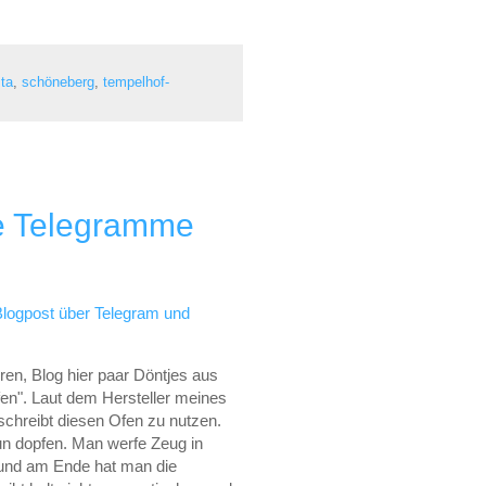
sta
,
schöneberg
,
tempelhof-
ne Telegramme
logpost über Telegram und
ren, Blog hier paar Döntjes aus
fen". Laut dem Hersteller meines
chreibt diesen Ofen zu nutzen.
nun dopfen. Man werfe Zeug in
r und am Ende hat man die