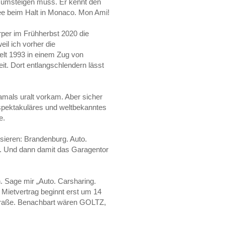
a umsteigen muss. Er kennt den
fee beim Halt in Monaco. Mon Ami!
per im Frühherbst 2020 die
eil ich vorher die
ielt 1993 in einem Zug von
t. Dort entlangschlendern lässt
amals uralt vorkam. Aber sicher
 spektakuläres und weltbekanntes
e.
sieren: Brandenburg. Auto.
en. Und dann damit das Garagentor
 Sage mir „Auto. Carsharing.
 Mietvertrag beginnt erst um 14
nstraße. Benachbart wären GOLTZ,