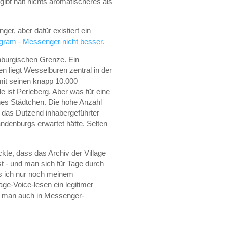
ibt halt nichts aromatischeres als
r, aber dafür existiert ein
gram - Messenger nicht besser.
nburgischen Grenze. Ein
 liegt Wesselburen zentral in der
t mit seinen knapp 10.000
 ist Perleberg. Aber was für eine
ches Städtchen. Die hohe Anzahl
, das Dutzend inhabergeführter
ndenburgs erwartet hätte. Selten
te, dass das Archiv der Village
t - und man sich für Tage durch
s ich nur noch meinem
ge-Voice-lesen ein legitimer
nn man auch in Messenger-