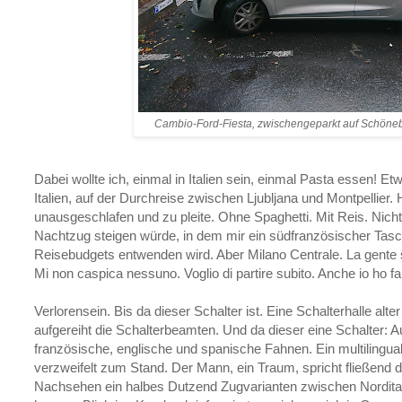
Cambio-Ford-Fiesta, zwischengeparkt auf Schöneb
Dabei wollte ich, einmal in Italien sein, einmal Pasta essen! E
Italien, auf der Durchreise zwischen Ljubljana und Montpellier. 
unausgeschlafen und zu pleite. Ohne Spaghetti. Mit Reis. Nicht
Nachtzug steigen würde, in dem mir ein südfranzösischer Tasc
Reisebudgets entwenden wird. Aber Milano Centrale. La gente s
Mi non caspica nessuno. Voglio di partire subito. Anche io ho f
Verlorensein. Bis da dieser Schalter ist. Eine Schalterhalle alt
aufgereiht die Schalterbeamten. Und da dieser eine Schalter: 
französische, englische und spanische Fahnen. Ein multilinguale
verzweifelt zum Stand. Der Mann, ein Traum, spricht fließend 
Nachsehen ein halbes Dutzend Zugvarianten zwischen Nordital