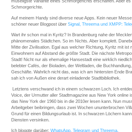
müseligste Variante eines Schmorgerichts erschaffen. Aber es g
Schmorgerichte.
Auf meinem Handy sind diverse neue Apps. Kein neuer Messenge
schöner neuer Blogpost über
Signal, Threema und XMPP: Tele
Wart ihr schon mal in Kyritz? In Brandenburg nahe der Meckle
phänomenales Städtchen. So im Nichts. Aber komplett. Daneben
Mitte der Zivilisation. Egal aus welcher Richtung, Kyritz mit is
Einwohnern auf Abstand die größte Stadt. Die nächste Metropole
Stadt! Nicht nur als ehemalige Hansestadt eine wirklich niedli
belebter Cafés, der Bioladen, der Weltladen, die Buchhandlung
Geschäfte. Wahrlich nicht das, was ich am hintersten Ende Bra
sah ich von Außen eine derart einladende Stadtbibliothek.
Letztens verschwand ich in einem schwarzen Loch. Ich entdeck
Voice, der Urmutter aller Stadtmagazine aus New York online is
das New York der 1960 bis in die 2010er lesen kann. Nun mus
Arbeitgeber beibringen, dass zwei Wochen ununterbrochen Villa
Grund für einen Bildungsurlaub ist. In schwarzen Löchern ka
Diensten versinken.
Ich bloggte darüber:
WhatsApp, Telegram und Threema.