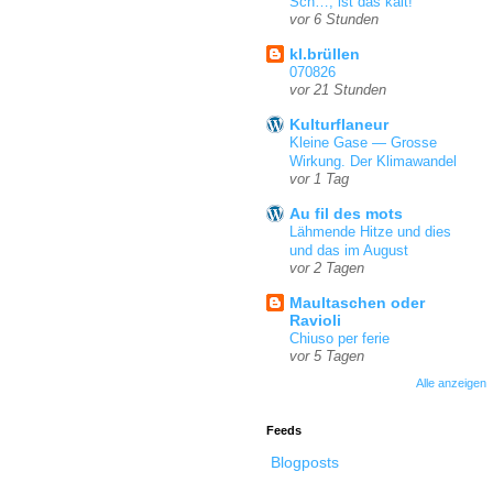
Sch…, ist das kalt!
vor 6 Stunden
kl.brüllen
070826
vor 21 Stunden
Kulturflaneur
Kleine Gase — Grosse
Wirkung. Der Klimawandel
vor 1 Tag
Au fil des mots
Lähmende Hitze und dies
und das im August
vor 2 Tagen
Maultaschen oder
Ravioli
Chiuso per ferie
vor 5 Tagen
Alle anzeigen
Feeds
Blogposts