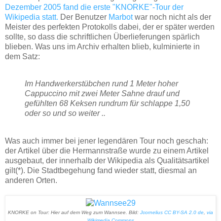
Dezember 2005 fand die erste "KNORKE"-Tour der
Wikipedia statt.
Der Benutzer
Marbot
war noch nicht als der
Meister des perfekten Protokolls dabei, der er später werden
sollte, so dass die schriftlichen Überlieferungen spärlich
blieben. Was uns im Archiv erhalten blieb, kulminierte in
dem Satz:
Im Handwerkerstübchen rund 1 Meter hoher
Cappuccino mit zwei Meter Sahne drauf und
gefühlten 68 Keksen rundrum für schlappe 1,50
oder so und so weiter ..
Was auch immer bei jener legendären Tour noch geschah:
der Artikel über die Hermannstraße wurde zu einem Artikel
ausgebaut, der innerhalb der Wikipedia als Qualitätsartikel
gilt(*). Die Stadtbegehung fand wieder statt, diesmal an
anderen Orten.
KNORKE on Tour: Hier auf dem Weg zum Wannsee. Bild:
Jcornelius
CC BY-SA 2.0 de
,
via
Wikimedia Commons