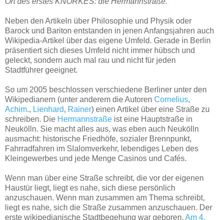
Ort des erstes KNORKES: die Hermannstraße.
Neben den Artikeln über Philosophie und Physik oder
Barock und Bariton entstanden in jenen Anfangsjahren auch
Wikipedia-Artikel über das eigene Umfeld. Gerade in Berlin
präsentiert sich dieses Umfeld nicht immer hübsch und
geleckt, sondern auch mal rau und nicht für jeden
Stadtführer geeignet.
So um 2005 beschlossen verschiedene Berliner unter den
Wikipedianern (unter anderem die Autoren
Cornelius
,
Achim
.,
Lienhard
,
Rainer
) einen Artikel über eine Straße zu
schreiben. Die
Hermannstraße
ist eine Hauptstraße in
Neukölln. Sie macht alles aus, was eben auch Neukölln
ausmacht: historische Friedhöfe, sozialer Brennpunkt,
Fahrradfahren im Slalomverkehr, lebendiges Leben des
Kleingewerbes und jede Menge Casinos und Cafés.
Wenn man über eine Straße schreibt, die vor der eigenen
Haustür liegt, liegt es nahe, sich diese persönlich
anzuschauen. Wenn man zusammen am Thema schreibt,
liegt es nahe, sich die Straße zusammen anzuschauen. Der
erste wikipedianische Stadtbegehung war geboren.
Am 4.