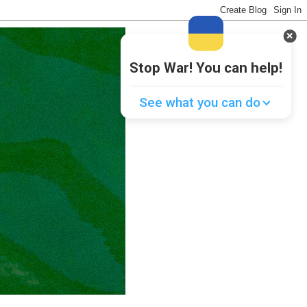
Stop War! You can help!
See what you can do
Donate
💸
Support Ukraine
❤
Share this widget
📌