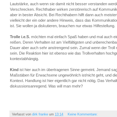
Lautstärke, auch wenn sie damit nicht besser verstanden wer
Verschrecken. Rechthaber wirken zerstörerisch auf Kommunika
aber in bester Absicht. Bei Rechthabern hilft dann auch meist
vielleicht der ein oder andere Hinweis, dass das Kommunikati
ist. Sie wollen ja diskutieren, brauchen nur etwas Hilfestellung.
Trolle i.e.S.
möchten mal einfach Spaß haben und mal auch ein
reißen. Deren Verhalten ist am Vielfältigsten und unberechenbar
Dauer aber auch sehr anstrengend sein. Zumal wenn der Troll nic
sein. Die Reaktion hier ist ebenso wie das Trollverhalten hochgr
kontextabhängig.
Kind
ist hier auch im übertragenen Sinne gemeint. Jemand sa
Maßstäben für Erwachsene ungewöhnlch ist/nicht geht, und die
Kontext. Handlung ist hier eigentlich gar nicht nötig. Das Verhal
diskussionsanregend. Was will man mehr?
Verfasst von
dirk franke
um
13:14
Keine Kommentare: