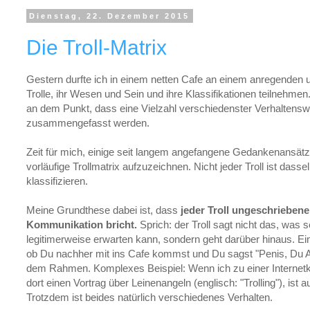
Dienstag, 22. Dezember 2015
Die Troll-Matrix
Gestern durfte ich in einem netten Cafe an einem anregenden 
Trolle, ihr Wesen und Sein und ihre Klassifikationen teilnehme
an dem Punkt, dass eine Vielzahl verschiedenster Verhaltenswe
zusammengefasst werden.
Zeit für mich, einige seit langem angefangene Gedankenansä
vorläufige Trollmatrix aufzuzeichnen. Nicht jeder Troll ist dasse
klassifizieren.
Meine Grundthese dabei ist, dass
jeder Troll ungeschriebene
Kommunikation bricht.
Sprich: der Troll sagt nicht das, was
legitimerweise erwarten kann, sondern geht darüber hinaus. Ei
ob Du nachher mit ins Cafe kommst und Du sagst "Penis, Du Ars
dem Rahmen. Komplexes Beispiel: Wenn ich zu einer Internet
dort einen Vortrag über Leinenangeln (englisch: "Trolling"), ist 
Trotzdem ist beides natürlich verschiedenes Verhalten.