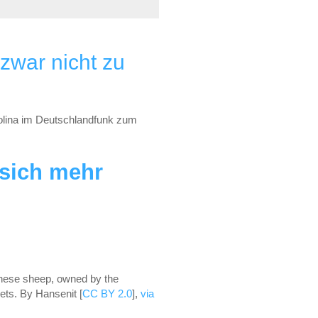
zwar nicht zu
olina im Deutschlandfunk zum
 sich mehr
. These sheep, owned by the
ets. By Hansenit [
CC BY 2.0
],
via