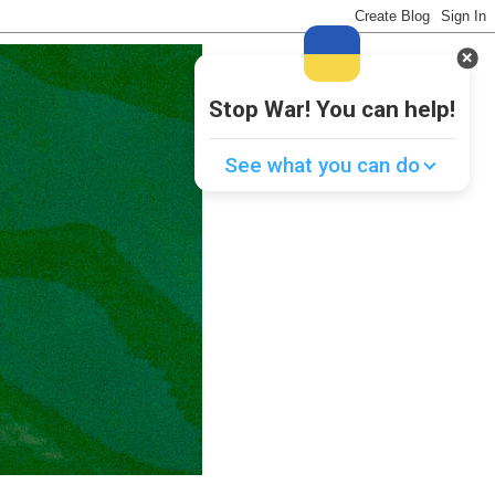
Stop War! You can help!
See what you can do
Donate
💸
Support Ukraine
❤
Share this widget
📌