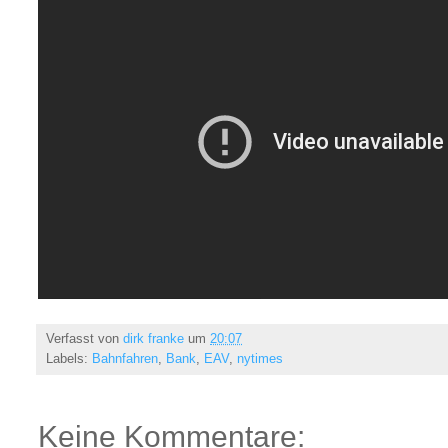
Verfasst von
dirk franke
um
20:07
Labels:
Bahnfahren
,
Bank
,
EAV
,
nytimes
Keine Kommentare: