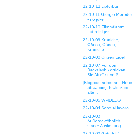
22-10-12 Lieferbar
22-10-11 Giorgio Moroder
- no joke
22-10-10 Flimmflamm
Luftreiniger
22-10-09 Kraniche,
Gänse, Gänse,
Kraniche
22-10-08 Citizen Sidel
22-10-07 Für den
Backslash \ drücken
Sie Alt+Gr und ß
[Blogpost nebenan]: Neue
Streaming-Technik im
alte...
22-10-05 WMDEDGT
22-10-04 Sono al lavoro
22-10-03
Außergewöhnlich
starke Auslastung
22-10-02 Gutedel (-