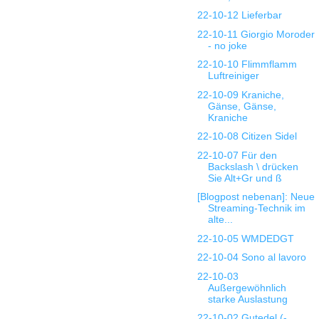
22-10-12 Lieferbar
22-10-11 Giorgio Moroder
- no joke
22-10-10 Flimmflamm
Luftreiniger
22-10-09 Kraniche,
Gänse, Gänse,
Kraniche
22-10-08 Citizen Sidel
22-10-07 Für den
Backslash \ drücken
Sie Alt+Gr und ß
[Blogpost nebenan]: Neue
Streaming-Technik im
alte...
22-10-05 WMDEDGT
22-10-04 Sono al lavoro
22-10-03
Außergewöhnlich
starke Auslastung
22-10-02 Gutedel (-