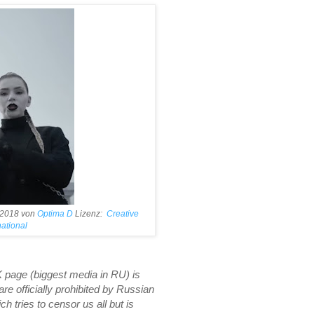
 2018 von
Optima D
Lizenz:
Creative
national
 page (biggest media in RU) is
e officially prohibited by Russian
h tries to censor us all but is