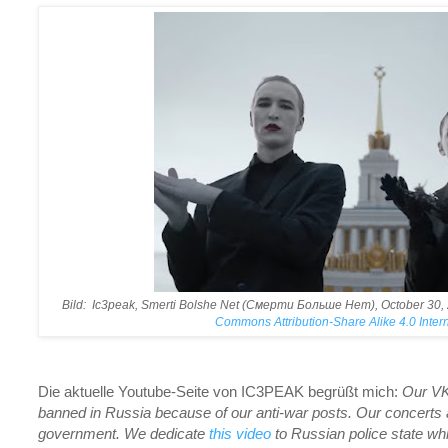
Bild: Ic3peak, Smerti Bolshe Net (Смерти Больше Нет), October 30,
Commons
Attribution-Share Alike 4.0 Inter
Die aktuelle Youtube-Seite von IC3PEAK begrüßt mich:
Our VK
banned in Russia because of our anti-war posts. Our concerts ar
government. We dedicate
this video
to Russian police state whic