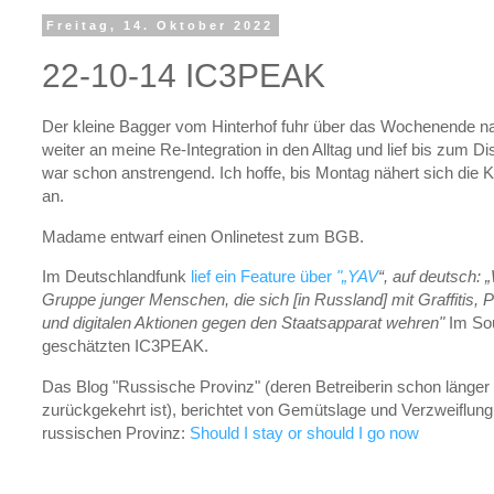
Freitag, 14. Oktober 2022
22-10-14 IC3PEAK
Der kleine Bagger vom Hinterhof fuhr über das Wochenende n
weiter an meine Re-Integration in den Alltag und lief bis zum D
war schon anstrengend. Ich hoffe, bis Montag nähert sich die 
an.
Madame entwarf einen Onlinetest zum BGB.
Im Deutschlandfunk
lief ein Feature über
"„YAV
“, auf deutsch: „
Gruppe junger Menschen, die sich [in Russland] mit Graffitis,
und digitalen Aktionen gegen den Staatsapparat wehren"
Im Sou
geschätzten IC3PEAK.
Das Blog "Russische Provinz" (deren Betreiberin schon länge
zurückgekehrt ist), berichtet von Gemütslage und Verzweiflu
russischen Provinz:
Should I stay or should I go now