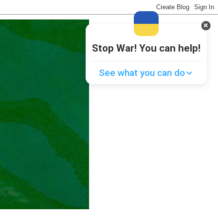
Stop War! You can help!
See what you can do
Donate
💸
Support Ukraine
❤
Share this widget
📌