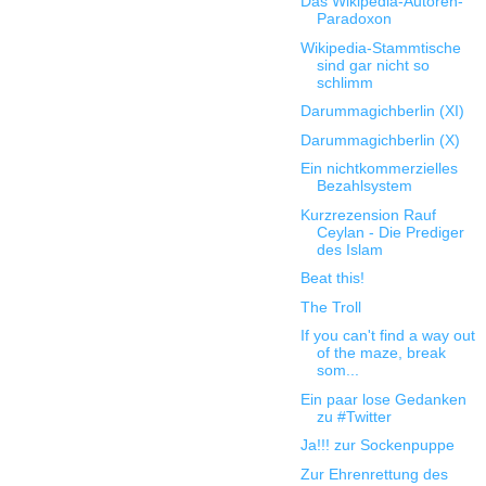
Das Wikipedia-Autoren-
Paradoxon
Wikipedia-Stammtische
sind gar nicht so
schlimm
Darummagichberlin (XI)
Darummagichberlin (X)
Ein nichtkommerzielles
Bezahlsystem
Kurzrezension Rauf
Ceylan - Die Prediger
des Islam
Beat this!
The Troll
If you can't find a way out
of the maze, break
som...
Ein paar lose Gedanken
zu #Twitter
Ja!!! zur Sockenpuppe
Zur Ehrenrettung des