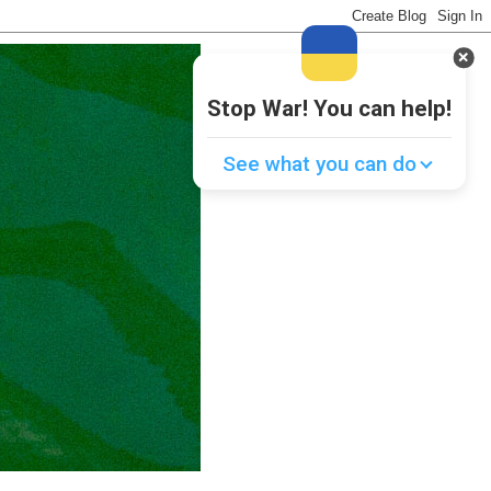
Stop War! You can help!
See what you can do
Donate
💸
Support Ukraine
❤
Share this widget
📌