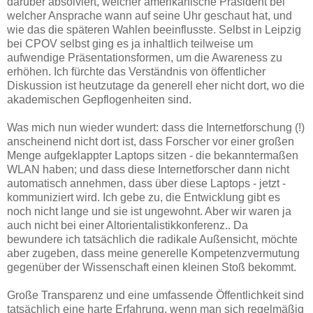
darüber absolviert, welcher amerikanische Präsident bei
welcher Ansprache wann auf seine Uhr geschaut hat, und
wie das die späteren Wahlen beeinflusste. Selbst in Leipzig
bei CPOV selbst ging es ja inhaltlich teilweise um
aufwendige Präsentationsformen, um die Awareness zu
erhöhen. Ich fürchte das Verständnis von öffentlicher
Diskussion ist heutzutage da generell eher nicht dort, wo die
akademischen Gepflogenheiten sind.
Was mich nun wieder wundert: dass die Internetforschung (!)
anscheinend nicht dort ist, dass Forscher vor einer großen
Menge aufgeklappter Laptops sitzen - die bekanntermaßen
WLAN haben; und dass diese Internetforscher dann nicht
automatisch annehmen, dass über diese Laptops - jetzt -
kommuniziert wird. Ich gebe zu, die Entwicklung gibt es
noch nicht lange und sie ist ungewohnt. Aber wir waren ja
auch nicht bei einer Altorientalistikkonferenz.. Da
bewundere ich tatsächlich die radikale Außensicht, möchte
aber zugeben, dass meine generelle Kompetenzvermutung
gegenüber der Wissenschaft einen kleinen Stoß bekommt.
Große Transparenz und eine umfassende Öffentlichkeit sind
tatsächlich eine harte Erfahrung, wenn man sich regelmäßig