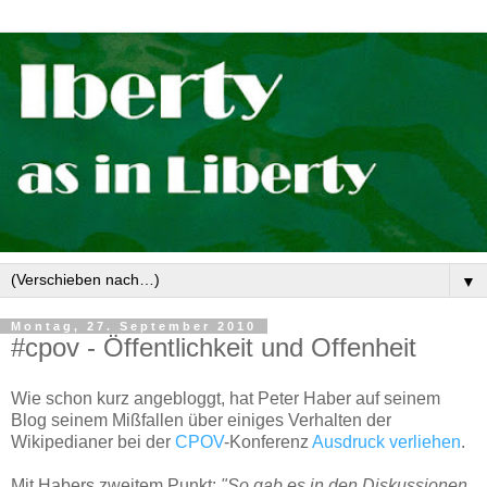
▼
Montag, 27. September 2010
#cpov - Öffentlichkeit und Offenheit
Wie schon kurz angebloggt, hat Peter Haber auf seinem
Blog seinem Mißfallen über einiges Verhalten der
Wikipedianer bei der
CPOV
-Konferenz
Ausdruck verliehen
.
Mit Habers zweitem Punkt:
"So gab es in den Diskussionen