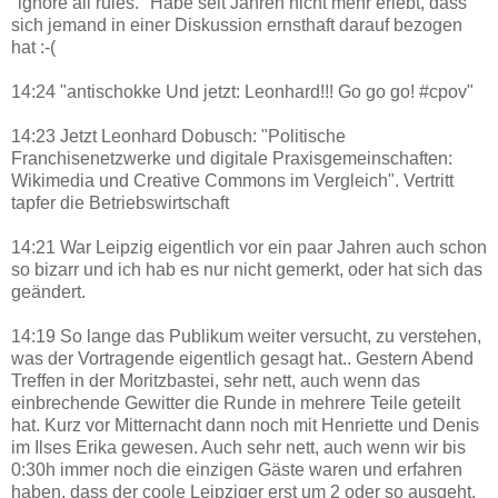
"ignore all rules." Habe seit Jahren nicht mehr erlebt, dass
sich jemand in einer Diskussion ernsthaft darauf bezogen
hat :-(
14:24 "antischokke Und jetzt: Leonhard!!! Go go go! #cpov"
14:23 Jetzt Leonhard Dobusch: "Politische
Franchisenetzwerke und digitale Praxisgemeinschaften:
Wikimedia und Creative Commons im Vergleich". Vertritt
tapfer die Betriebswirtschaft
14:21 War Leipzig eigentlich vor ein paar Jahren auch schon
so bizarr und ich hab es nur nicht gemerkt, oder hat sich das
geändert.
14:19 So lange das Publikum weiter versucht, zu verstehen,
was der Vortragende eigentlich gesagt hat.. Gestern Abend
Treffen in der Moritzbastei, sehr nett, auch wenn das
einbrechende Gewitter die Runde in mehrere Teile geteilt
hat. Kurz vor Mitternacht dann noch mit Henriette und Denis
im Ilses Erika gewesen. Auch sehr nett, auch wenn wir bis
0:30h immer noch die einzigen Gäste waren und erfahren
haben, dass der coole Leipziger erst um 2 oder so ausgeht.