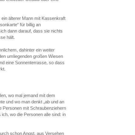
k ein älterer Mann mit Kassenkraft
onkarte“ für billig an
ch dann darauf, dass sie nichts
e hält.
nlichem, dahinter ein weiter
n den umliegenden großen Wiesen
und eine Sonnenterrasse, so dass
kt.
ellen, wo mal jemand mit dem
nte und wo man denkt „ab und an
ese Personen mit Schraubenziehern
ich, wo die Personen alle sind: in
ndurch schon Angst, aus Versehen