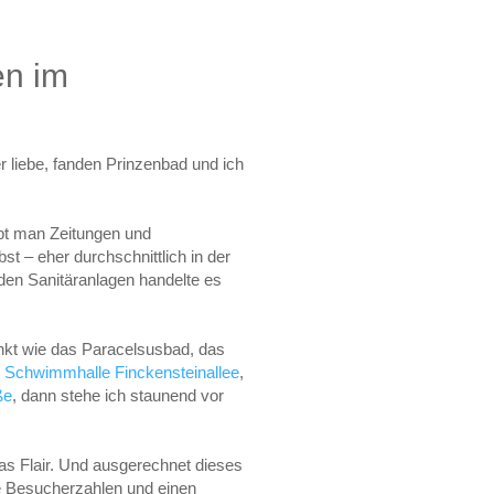
en im
 liebe, fanden Prinzenbad und ich
ubt man Zeitungen und
st – eher durchschnittlich in der
den Sanitäranlagen handelte es
nkt wie das Paracelsusbad, das
e
Schwimmhalle Finckensteinallee
,
ße
, dann stehe ich staunend vor
as Flair. Und ausgerechnet dieses
re Besucherzahlen und einen