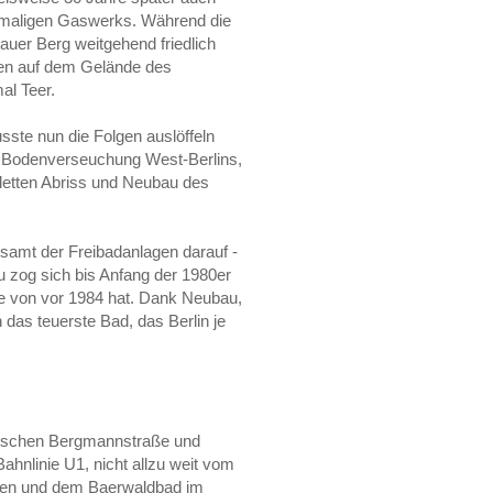
maligen Gaswerks. Während die
uer Berg weitgehend friedlich
gen auf dem Gelände des
al Teer.
ste nun die Folgen auslöffeln
e Bodenverseuchung West-Berlins,
pletten Abriss und Neubau des
 samt der Freibadanlagen darauf -
 zog sich bis Anfang der 1980er
le von vor 1984 hat. Dank Neubau,
das teuerste Bad, das Berlin je
zwischen Bergmannstraße und
hnlinie U1, nicht allzu weit vom
den und dem Baerwaldbad im