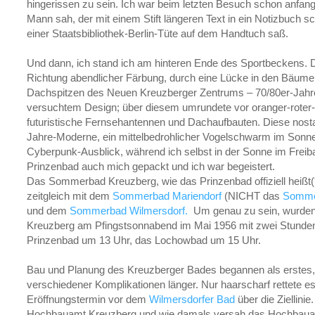
hingerissen zu sein. Ich war beim letzten Besuch schon anfang
Mann sah, der mit einem Stift längeren Text in ein Notizbuch sc
einer Staatsbibliothek-Berlin-Tüte auf dem Handtuch saß.
Und dann, ich stand ich am hinteren Ende des Sportbeckens. D
Richtung abendlicher Färbung, durch eine Lücke in den Bäumen
Dachspitzen des Neuen Kreuzberger Zentrums – 70/80er-Jahr
versuchtem Design; über diesem umrundete vor oranger-rote
futuristische Fernsehantennen und Dachaufbauten. Diese nosta
Jahre-Moderne, ein mittelbedrohlicher Vogelschwarm im Sonne
Cyberpunk-Ausblick, während ich selbst in der Sonne im Freib
Prinzenbad auch mich gepackt und ich war begeistert.
Das Sommerbad Kreuzberg, wie das Prinzenbad offiziell heißt(
zeitgleich mit dem
Sommerbad Mariendorf
(NICHT das
Sommer
und dem
Sommerbad Wilmersdorf.
Um genau zu sein, wurden 
Kreuzberg am Pfingstsonnabend im Mai 1956 mit zwei Stunden
Prinzenbad um 13 Uhr, das Lochowbad um 15 Uhr.
Bau und Planung des Kreuzberger Bades begannen als erstes,
verschiedener Komplikationen länger. Nur haarscharf rettete e
Eröffnungstermin vor dem
Wilmersdorfer Bad
über die Ziellin
Hochbauamt Kreuzberg und wie damals versah das Hochbauam