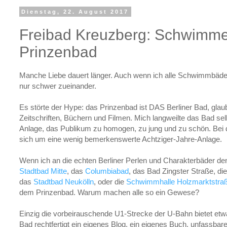
Dienstag, 22. August 2017
Freibad Kreuzberg: Schwimm
Prinzenbad
Manche Liebe dauert länger. Auch wenn ich alle Schwimmbäder
nur schwer zueinander.
Es störte der Hype: das Prinzenbad ist DAS Berliner Bad, gla
Zeitschriften, Büchern und Filmen. Mich langweilte das Bad selb
Anlage, das Publikum zu homogen, zu jung und zu schön. Bei 
sich um eine wenig bemerkenswerte Achtziger-Jahre-Anlage.
Wenn ich an die echten Berliner Perlen und Charakterbäder de
Stadtbad Mitte
, das
Columbiabad
, das Bad Zingster Straße, di
das
Stadtbad Neukölln
, oder die
Schwimmhalle Holzmarktstra
dem Prinzenbad. Warum machen alle so ein Gewese?
Einzig die vorbeirauschende U1-Strecke der U-Bahn bietet etw
Bad rechtfertigt ein eigenes Blog, ein eigenes Buch, unfassba