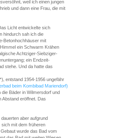
sversöhnt, weil ich einen jungen
hrieb und dann eine Frau, die mit
as Licht entwickelte sich
 hindurch sah ich die
e-Betonhochhäuser mit
r-Himmel ein Schwarm Krähen
lgische Achtziger-Siebziger-
nuntergang; ein Endzeit-
ad stehe. Und da hatte das
*), entstand 1954-1956 ungefähr
bad beim Kombibad Mariendorf)
die Bäder in Wilmersdorf und
 Abstand eröffnet. Das
 dauerten aber aufgrund
s sich mit dem früheren
ie. Gebaut wurde das Bad vom
t das Bad mit weiten Wiesen,