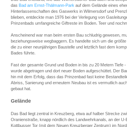
das
Bad am Ernst-Thälmann-Park
auf dem Gelände eines ehe
Hinterlassenschaften des Gaswerks in Wilmersdorf und Prenzla
blieben, entdeckte man 1976 bei der Verlegung von Gasleitun
Prinzenbads umfangreiche Giftreste im Boden. Teer und nochm
Anscheinend war man beim ersten Bau schludrig gewesen, mus
beziehungsweise wegbaggern. Es handelte sich um die größt
die zu einer neunjährigen Baustelle und letztlich fast dem kom
Bades führte.
Fast der gesamte Grund und Boden in bis zu 20 Metern Tiefe -
wurde abgetragen und dort neuer Boden aufgeschüttet. Der Bau
hin mit dem Erfolg, dass das Prinzenbad fast keine Bestandtei
Abriss, Sanierung und erneutem Neubau ist es vermutlich auch 
gebaut hat.
Gelände
Das Bad liegt zentral in Kreuzberg, etwa auf halber Strecke 
Oranienstraße, knapp nördlich des Landwehrkanals, an der U-Ba
Kottbusser Tor (mit dem Neuen Kreuzberger Zentrum) im Nor