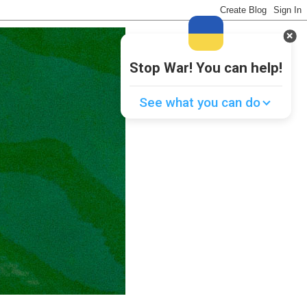
Stop War! You can help!
See what you can do
Donate
💸
Support Ukraine
❤
Share this widget
📌