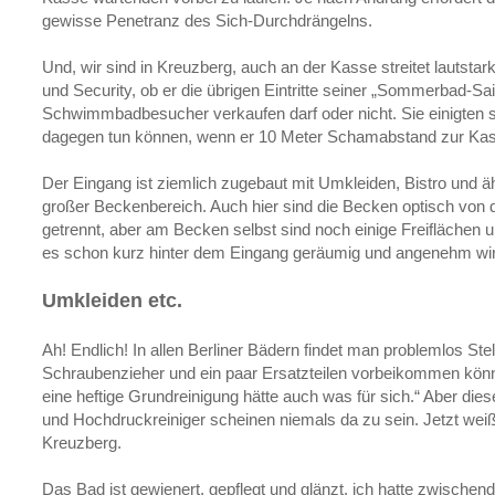
gewisse Penetranz des Sich-Durchdrängelns.
Und, wir sind in Kreuzberg, auch an der Kasse streitet lautstar
und Security, ob er die übrigen Eintritte seiner „Sommerbad-Sais
Schwimmbadbesucher verkaufen darf oder nicht. Sie einigten si
dagegen tun können, wenn er 10 Meter Schamabstand zur Kass
Der Eingang ist ziemlich zugebaut mit Umkleiden, Bistro und äh
großer Beckenbereich. Auch hier sind die Becken optisch vo
getrennt, aber am Becken selbst sind noch einige Freiflächen 
es schon kurz hinter dem Eingang geräumig und angenehm wir
Umkleiden etc.
Ah! Endlich! In allen Berliner Bädern findet man problemlos St
Schraubenzieher und ein paar Ersatzteilen vorbeikommen kön
eine heftige Grundreinigung hätte auch was für sich.“ Aber di
und Hochdruckreiniger scheinen niemals da zu sein. Jetzt weiß 
Kreuzberg.
Das Bad ist gewienert, gepflegt und glänzt, ich hatte zwische