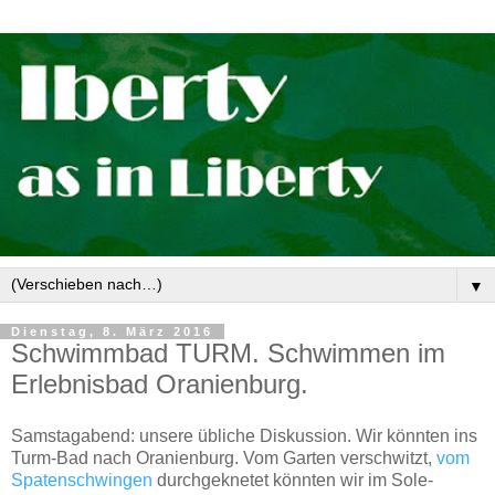
▼
Dienstag, 8. März 2016
Schwimmbad TURM. Schwimmen im
Erlebnisbad Oranienburg.
Samstagabend: unsere übliche Diskussion. Wir könnten ins
Turm-Bad nach Oranienburg. Vom Garten verschwitzt,
vom
Spatenschwingen
durchgeknetet könnten wir im Sole-