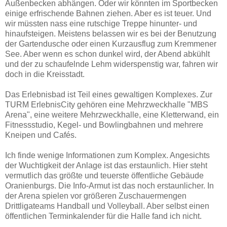
Außenbecken abhängen. Oder wir könnten im Sportbecken
einige erfrischende Bahnen ziehen. Aber es ist teuer. Und
wir müssten nass eine rutschige Treppe hinunter- und
hinaufsteigen. Meistens belassen wir es bei der Benutzung
der Gartendusche oder einen Kurzausflug zum Kremmener
See. Aber wenn es schon dunkel wird, der Abend abkühlt
und der zu schaufelnde Lehm widerspenstig war, fahren wir
doch in die Kreisstadt.
Das Erlebnisbad ist Teil eines gewaltigen Komplexes. Zur
TURM ErlebnisCity gehören eine Mehrzweckhalle "MBS
Arena", eine weitere Mehrzweckhalle, eine Kletterwand, ein
Fitnessstudio, Kegel- und Bowlingbahnen und mehrere
Kneipen und Cafés.
Ich finde wenige Informationen zum Komplex. Angesichts
der Wuchtigkeit der Anlage ist das erstaunlich. Hier steht
vermutlich das größte und teuerste öffentliche Gebäude
Oranienburgs. Die Info-Armut ist das noch erstaunlicher. In
der Arena spielen vor größeren Zuschauermengen
Drittligateams Handball und Volleyball. Aber selbst einen
öffentlichen Terminkalender für die Halle fand ich nicht.