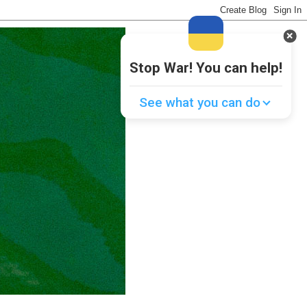
Stop War! You can help!
See what you can do
Donate
💸
Support Ukraine
❤
Share this widget
📌