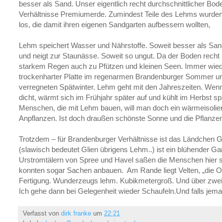
besser als Sand. Unser eigentlich recht durchschnittlicher Bod
Verhältnisse Premiumerde. Zumindest Teile des Lehms wurden
los, die damit ihren eigenen Sandgarten aufbessern wollten,
Lehm speichert Wasser und Nährstoffe. Soweit besser als San
und neigt zur Staunässe. Soweit so ungut. Da der Boden recht un
starkem Regen auch zu Pfützen und kleinen Seen. Immer wie
trockenharter Platte im regenarmen Brandenburger Sommer u
verregneten Spätwinter. Lehm geht mit den Jahreszeiten. Wen
dicht, wärmt sich im Frühjahr später auf und kühlt im Herbst sp
Menschen, die mit Lehm bauen, will man doch ein wärmeisolie
Anpflanzen. Ist doch draußen schönste Sonne und die Pflanze
Trotzdem – für Brandenburger Verhältnisse ist das Ländchen G
(slawisch bedeutet Glien übrigens Lehm..) ist ein blühender 
Urstromtälern von Spree und Havel saßen die Menschen hier 
konnten sogar Sachen anbauen. Am Rande liegt Velten, „die Of
Fertigung. Wunderzeugs lehm. Kubikmetergroß. Und über zwei
Ich gehe dann bei Gelegenheit wieder Schaufeln.Und falls jem
Verfasst von
dirk franke
um
22:21