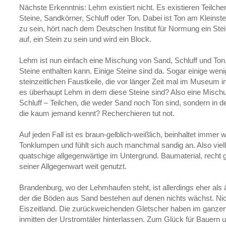
Nächste Erkenntnis: Lehm existiert nicht. Es existieren Teilch
Steine, Sandkörner, Schluff oder Ton. Dabei ist Ton am Klein
zu sein, hört nach dem Deutschen Institut für Normung ein St
auf, ein Stein zu sein und wird ein Block.
Lehm ist nun einfach eine Mischung von Sand, Schluff und Ton,
Steine enthalten kann. Einige Steine sind da. Sogar einige wen
steinzeitlichen Faustkeile, die vor länger Zeit mal im Museum 
es überhaupt Lehm in dem diese Steine sind? Also eine Misch
Schluff – Teilchen, die weder Sand noch Ton sind, sondern in 
die kaum jemand kennt? Recherchieren tut not.
Auf jeden Fall ist es braun-gelblich-weißlich, beinhaltet immer 
Tonklumpen und fühlt sich auch manchmal sandig an. Also viel
quatschige allgegenwärtige im Untergrund. Baumaterial, recht g
seiner Allgegenwart weit genutzt.
Brandenburg, wo der Lehmhaufen steht, ist allerdings eher als
der die Böden aus Sand bestehen auf denen nichts wächst. Nich
Eiszeitland. Die zurückweichenden Gletscher haben im ganze
inmitten der Urstromtäler hinterlassen. Zum Glück für Bauern u