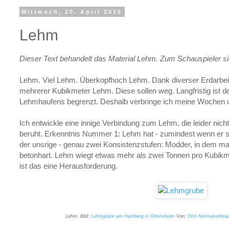
Mittwoch, 20. April 2016
Lehm
Dieser Text behandelt das Material Lehm. Zum Schauspieler s
Lehm. Viel Lehm. Überkopfhoch Lehm. Dank diverser Erdarbeite
mehrerer Kubikmeter Lehm. Diese sollen weg. Langfristig ist d
Lehmhaufens begrenzt. Deshalb verbringe ich meine Wochen u
Ich entwickle eine innige Verbindung zum Lehm, die leider nicht
beruht. Erkenntnis Nummer 1: Lehm hat - zumindest wenn er so
der unsrige - genau zwei Konsistenzstufen: Modder, in dem man
betonhart. Lehm wiegt etwas mehr als zwei Tonnen pro Kubikm
ist das eine Herausforderung.
Lehm. Bild:
Lehmgrube am Hamberg in Ottensheim
Von:
Otto Normalverbra