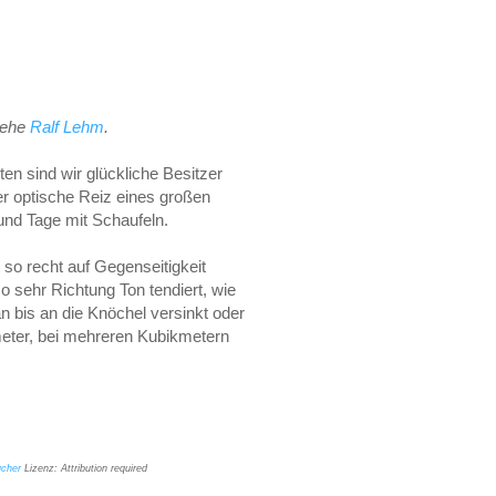
iehe
Ralf Lehm
.
n sind wir glückliche Besitzer
er optische Reiz eines großen
nd Tage mit Schaufeln.
 so recht auf Gegenseitigkeit
 sehr Richtung Ton tendiert, wie
 bis an die Knöchel versinkt oder
eter, bei mehreren Kubikmetern
ucher
Lizenz: Attribution required