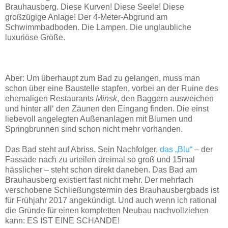
Brauhausberg. Diese Kurven! Diese Seele! Diese
großzügige Anlage! Der 4-Meter-Abgrund am
Schwimmbadboden. Die Lampen. Die unglaubliche
luxuriöse Größe.
Aber: Um überhaupt zum Bad zu gelangen, muss man
schon über eine Baustelle stapfen, vorbei an der Ruine des
ehemaligen Restaurants
Minsk
, den Baggern ausweichen
und hinter all‘ den Zäunen den Eingang finden. Die einst
liebevoll angelegten Außenanlagen mit Blumen und
Springbrunnen sind schon nicht mehr vorhanden.
Das Bad steht auf Abriss. Sein Nachfolger,
das „Blu“
– der
Fassade nach zu urteilen dreimal so groß und 15mal
hässlicher – steht schon direkt daneben. Das Bad am
Brauhausberg existiert fast nicht mehr. Der mehrfach
verschobene Schließungstermin des Brauhausbergbads ist
für Frühjahr 2017 angekündigt. Und auch wenn ich rational
die Gründe für einen kompletten Neubau nachvollziehen
kann: ES IST EINE SCHANDE!