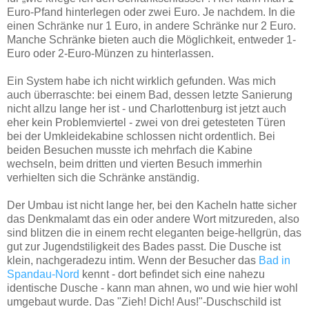
Euro-Pfand hinterlegen oder zwei Euro. Je nachdem. In die
einen Schränke nur 1 Euro, in andere Schränke nur 2 Euro.
Manche Schränke bieten auch die Möglichkeit, entweder 1-
Euro oder 2-Euro-Münzen zu hinterlassen.
Ein System habe ich nicht wirklich gefunden. Was mich
auch überraschte: bei einem Bad, dessen letzte Sanierung
nicht allzu lange her ist - und Charlottenburg ist jetzt auch
eher kein Problemviertel - zwei von drei getesteten Türen
bei der Umkleidekabine schlossen nicht ordentlich. Bei
beiden Besuchen musste ich mehrfach die Kabine
wechseln, beim dritten und vierten Besuch immerhin
verhielten sich die Schränke anständig.
Der Umbau ist nicht lange her, bei den Kacheln hatte sicher
das Denkmalamt das ein oder andere Wort mitzureden, also
sind blitzen die in einem recht eleganten beige-hellgrün, das
gut zur Jugendstiligkeit des Bades passt. Die Dusche ist
klein, nachgeradezu intim. Wenn der Besucher das
Bad in
Spandau-Nord
kennt - dort befindet sich eine nahezu
identische Dusche - kann man ahnen, wo und wie hier wohl
umgebaut wurde. Das "Zieh! Dich! Aus!"-Duschschild ist