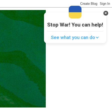
Stop War! You can help!
See what you can do
Donate
💸
Support Ukraine
❤
Share this widget
📌