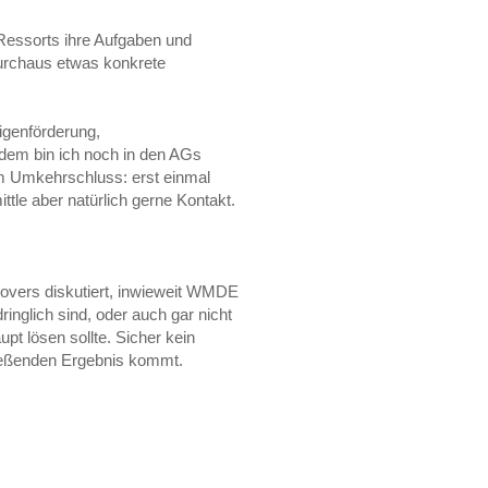
 Ressorts ihre Aufgaben und
durchaus etwas konkrete
ligenförderung,
dem bin ich noch in den AGs
m Umkehrschluss: erst einmal
ttle aber natürlich gerne Kontakt.
rovers diskutiert, inwieweit WMDE
nglich sind, oder auch gar nicht
t lösen sollte. Sicher kein
ießenden Ergebnis kommt.