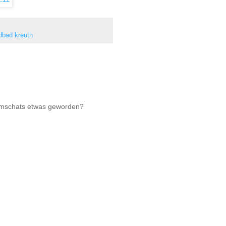
dbad kreuth
idiumschats etwas geworden?