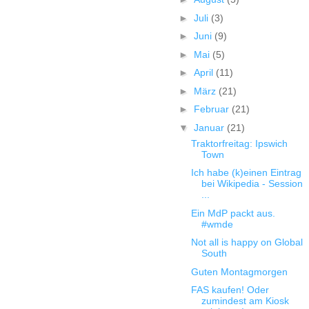
►
Juli
(3)
►
Juni
(9)
►
Mai
(5)
►
April
(11)
►
März
(21)
►
Februar
(21)
▼
Januar
(21)
Traktorfreitag: Ipswich
Town
Ich habe (k)einen Eintrag
bei Wikipedia - Session
...
Ein MdP packt aus.
#wmde
Not all is happy on Global
South
Guten Montagmorgen
FAS kaufen! Oder
zumindest am Kiosk