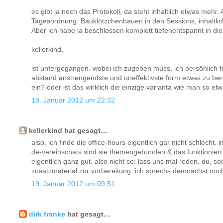
es gibt ja noch das Protokoll, da steht inhaltlich etwas mehr. 
Tagesordnung: Bauklötzchenbauen in den Sessions, inhaltli
Aber ich habe ja beschlossen komplett tiefenentspannt in di
kellerkind,
ist untergegangen. wobei ich zugeben muss, ich persönlich f
abstand anstrengendste und uneffektivste form etwas zu ber
ein? oder ist das wirklich die einzige varianta wie man s
18. Januar 2012 um 22:32
kellerkind hat gesagt…
also, ich finde die office-hours eigentlich gar nicht schlecht
de-vereinschats sind sie themengebunden & das funktionier
eigentlich ganz gut. also nicht so: lass uns mal reden, du, s
zusatzmaterial zur vorbereitung. ich sprechs demnächst nochm
19. Januar 2012 um 09:51
dirk franke
hat gesagt…