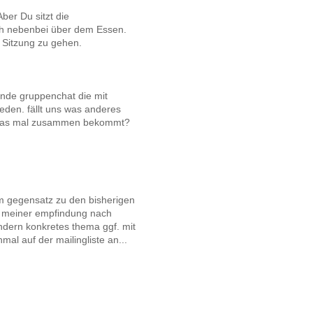
Aber Du sitzt die
ch nebenbei über dem Essen.
e Sitzung zu gehen.
inde gruppenchat die mit
eden. fällt uns was anderes
o etwas mal zusammen bekommt?
. im gegensatz zu den bisherigen
t meiner empfindung nach
ondern konkretes thema ggf. mit
al auf der mailingliste an...