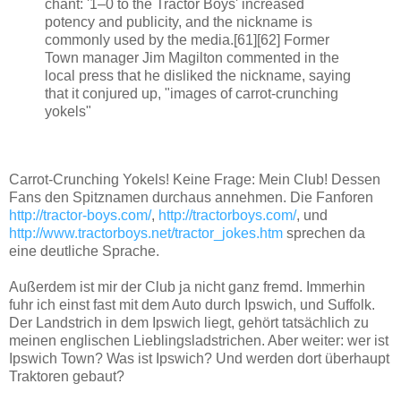
chant: '1–0 to the Tractor Boys' increased
potency and publicity, and the nickname is
commonly used by the media.[61][62] Former
Town manager Jim Magilton commented in the
local press that he disliked the nickname, saying
that it conjured up, "images of carrot-crunching
yokels"
Carrot-Crunching Yokels! Keine Frage: Mein Club! Dessen
Fans den Spitznamen durchaus annehmen. Die Fanforen
http://tractor-boys.com/
,
http://tractorboys.com/
, und
http://www.tractorboys.net/tractor_jokes.htm
sprechen da
eine deutliche Sprache.
Außerdem ist mir der Club ja nicht ganz fremd. Immerhin
fuhr ich einst fast mit dem Auto durch Ipswich, und Suffolk.
Der Landstrich in dem Ipswich liegt, gehört tatsächlich zu
meinen englischen Lieblingsladstrichen. Aber weiter: wer ist
Ipswich Town? Was ist Ipswich? Und werden dort überhaupt
Traktoren gebaut?