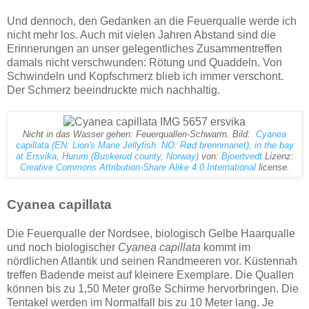
Und dennoch, den Gedanken an die Feuerqualle werde ich
nicht mehr los. Auch mit vielen Jahren Abstand sind die
Erinnerungen an unser gelegentliches Zusammentreffen
damals nicht verschwunden: Rötung und Quaddeln. Von
Schwindeln und Kopfschmerz blieb ich immer verschont.
Der Schmerz beeindruckte mich nachhaltig.
Nicht in das Wasser gehen: Feuerquallen-Schwarm. Bild:
Cyanea
capillata (EN: Lion's Mane Jellyfish. NO: Rød brennmanet), in the bay
at Ersvika, Hurum (Buskerud county, Norway)
von:
Bjoertvedt
Lizenz:
Creative Commons
Attribution-Share Alike 4.0 International
license.
Cyanea capillata
Die Feuerqualle der Nordsee, biologisch Gelbe Haarqualle
und noch biologischer
Cyanea capillata
kommt im
nördlichen Atlantik und seinen Randmeeren vor. Küstennah
treffen Badende meist auf kleinere Exemplare. Die Quallen
können bis zu 1,50 Meter große Schirme hervorbringen. Die
Tentakel werden im Normalfall bis zu 10 Meter lang. Je