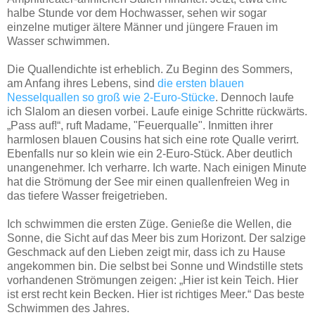
halbe Stunde vor dem Hochwasser, sehen wir sogar
einzelne mutiger ältere Männer und jüngere Frauen im
Wasser schwimmen.
Die Quallendichte ist erheblich. Zu Beginn des Sommers,
am Anfang ihres Lebens, sind
die ersten blauen
Nesselquallen so groß wie 2-Euro-Stücke
. Dennoch laufe
ich Slalom an diesen vorbei. Laufe einige Schritte rückwärts.
„Pass auf!“, ruft Madame, "Feuerqualle". Inmitten ihrer
harmlosen blauen Cousins hat sich eine rote Qualle verirrt.
Ebenfalls nur so klein wie ein 2-Euro-Stück. Aber deutlich
unangenehmer. Ich verharre. Ich warte. Nach einigen Minute
hat die Strömung der See mir einen quallenfreien Weg in
das tiefere Wasser freigetrieben.
Ich schwimmen die ersten Züge. Genieße die Wellen, die
Sonne, die Sicht auf das Meer bis zum Horizont. Der salzige
Geschmack auf den Lieben zeigt mir, dass ich zu Hause
angekommen bin. Die selbst bei Sonne und Windstille stets
vorhandenen Strömungen zeigen: „Hier ist kein Teich. Hier
ist erst recht kein Becken. Hier ist richtiges Meer.“ Das beste
Schwimmen des Jahres.