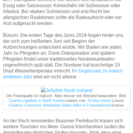
Essig oder Salzwasser. Keinesfalls mit Süßwasser oder
Alkohol. Bei starken Schmerzen und erst Recht bei
allergischen Reaktionen sollte die Badeaufsicht oder ein
Arzt aufgesucht werden.
Büsum. Die ersten Tage des Junis 2019 liegen hinter uns,
der sich zum heißesten Juni seit Beginn der
Aufzeichnungen entwickeln würde. Wir Baden wie jedes
Jahr zu Pfingsten an. Dank Osterparadox und spätem
Pfingsten findet unser traditionelles Nordseeanbaden
ungewöhnlich spät statt. Die Nordsee hat kuschelige 15
Grad Wassertemperatur erreicht. I
m Gegensatz zu manch
anderem Jahr
sind wir nicht alleine.
Die Feuerqualle ist hübsch. Aber besser mit Abstand bewundern. Bild:
Cyanea capillata in North Iceland
waters von:
Smiley.toerist
Lizenz:
Creative Commons
Attribution-Share Alike 4.0 International
license.
An der frisch renovierten Büsumer Perlebucht trauen sich
weitere Touristen ins Meer. Ganze Kleinfamilien laufen die
Amphitheater-ähnlichen Stufen hinunter. Jetzt, etwa eine