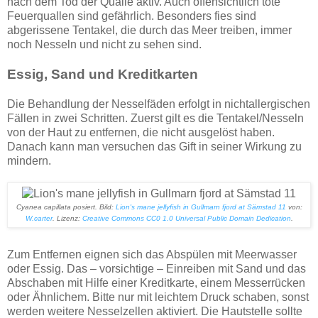
nach dem Tod der Qualle aktiv. Auch offensichtlich tote
Feuerquallen sind gefährlich. Besonders fies sind
abgerissene Tentakel, die durch das Meer treiben, immer
noch Nesseln und nicht zu sehen sind.
Essig, Sand und Kreditkarten
Die Behandlung der Nesselfäden erfolgt in nichtallergischen
Fällen in zwei Schritten. Zuerst gilt es die Tentakel/Nesseln
von der Haut zu entfernen, die nicht ausgelöst haben.
Danach kann man versuchen das Gift in seiner Wirkung zu
mindern.
Cyanea capillata posiert. Bild:
Lion's mane jellyfish in Gullmarn fjord at Sämstad 11
von:
W.carter
. Lizenz:
Creative Commons
CC0 1.0 Universal Public Domain Dedication
.
Zum Entfernen eignen sich das Abspülen mit Meerwasser
oder Essig. Das – vorsichtige – Einreiben mit Sand und das
Abschaben mit Hilfe einer Kreditkarte, einem Messerrücken
oder Ähnlichem. Bitte nur mit leichtem Druck schaben, sonst
werden weitere Nesselzellen aktiviert. Die Hautstelle sollte