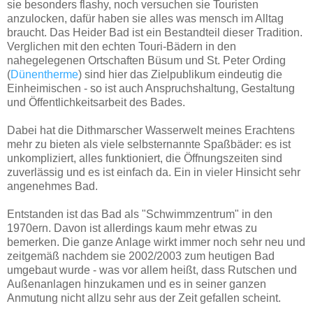
sie besonders flashy, noch versuchen sie Touristen
anzulocken, dafür haben sie alles was mensch im Alltag
braucht. Das Heider Bad ist ein Bestandteil dieser Tradition.
Verglichen mit den echten Touri-Bädern in den
nahegelegenen Ortschaften Büsum und St. Peter Ording
(
Dünentherme
) sind hier das Zielpublikum eindeutig die
Einheimischen - so ist auch Anspruchshaltung, Gestaltung
und Öffentlichkeitsarbeit des Bades.
Dabei hat die Dithmarscher Wasserwelt meines Erachtens
mehr zu bieten als viele selbsternannte Spaßbäder: es ist
unkompliziert, alles funktioniert, die Öffnungszeiten sind
zuverlässig und es ist einfach da. Ein in vieler Hinsicht sehr
angenehmes Bad.
Entstanden ist das Bad als "Schwimmzentrum" in den
1970ern. Davon ist allerdings kaum mehr etwas zu
bemerken. Die ganze Anlage wirkt immer noch sehr neu und
zeitgemäß nachdem sie 2002/2003 zum heutigen Bad
umgebaut wurde - was vor allem heißt, dass Rutschen und
Außenanlagen hinzukamen und es in seiner ganzen
Anmutung nicht allzu sehr aus der Zeit gefallen scheint.