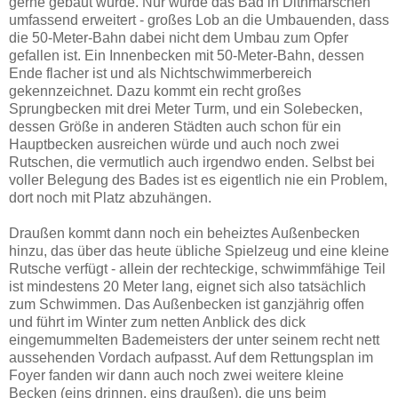
gerne gebaut wurde. Nur wurde das Bad in Dithmarschen
umfassend erweitert - großes Lob an die Umbauenden, dass
die 50-Meter-Bahn dabei nicht dem Umbau zum Opfer
gefallen ist. Ein Innenbecken mit 50-Meter-Bahn, dessen
Ende flacher ist und als Nichtschwimmerbereich
gekennzeichnet. Dazu kommt ein recht großes
Sprungbecken mit drei Meter Turm, und ein Solebecken,
dessen Größe in anderen Städten auch schon für ein
Hauptbecken ausreichen würde und auch noch zwei
Rutschen, die vermutlich auch irgendwo enden. Selbst bei
voller Belegung des Bades ist es eigentlich nie ein Problem,
dort noch mit Platz abzuhängen.
Draußen kommt dann noch ein beheiztes Außenbecken
hinzu, das über das heute übliche Spielzeug und eine kleine
Rutsche verfügt - allein der rechteckige, schwimmfähige Teil
ist mindestens 20 Meter lang, eignet sich also tatsächlich
zum Schwimmen. Das Außenbecken ist ganzjährig offen
und führt im Winter zum netten Anblick des dick
eingemummelten Bademeisters der unter seinem recht nett
aussehenden Vordach aufpasst. Auf dem Rettungsplan im
Foyer fanden wir dann auch noch zwei weitere kleine
Becken (eins drinnen, eins draußen), die uns beim