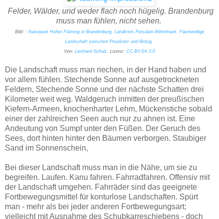
Felder, Wälder, und weder flach noch hügelig. Brandenburg
muss man fühlen, nicht sehen.
Bild: :
Naturpark Hoher Fläming in Brandenburg, Landkreis Potsdam-Mittelmark. Flachwellige
Landschaft zwischen Preußnitz und Belzig
.
Von:
Lienhard Schulz
. Lizenz:
CC-BY-SA 3.0
Die Landschaft muss man riechen, in der Hand haben und
vor allem fühlen. Stechende Sonne auf ausgetrockneten
Feldern, Stechende Sonne und der nächste Schatten drei
Kilometer weit weg. Waldgeruch inmitten der preußischen
Kiefern-Armeen, knochenharter Lehm, Mückenstiche sobald
einer der zahlreichen Seen auch nur zu ahnen ist. Eine
Andeutung von Sumpf unter den Füßen. Der Geruch des
Sees, dort hinten hinter den Bäumen verborgen. Staubiger
Sand im Sonnenschein,
Bei dieser Landschaft muss man in die Nähe, um sie zu
begreifen. Laufen. Kanu fahren. Fahrradfahren. Offensiv mit
der Landschaft umgehen. Fahrräder sind das geeignete
Fortbewegungsmittel für konturlose Landschaften. Spürt
man - mehr als bei jeder anderen Fortbewegungsart;
vielleicht mit Ausnahme des Schubkarreschiebens - doch