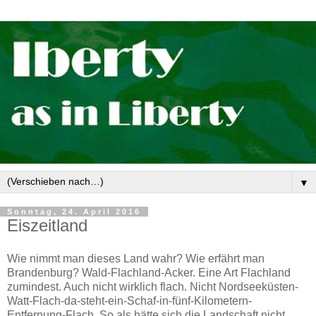
▼
Sonntag, 24. April 2016
Eiszeitland
Wie nimmt man dieses Land wahr? Wie erfährt man
Brandenburg? Wald-Flachland-Acker. Eine Art Flachland
zumindest. Auch nicht wirklich flach. Nicht Nordseeküsten-
Watt-Flach-da-steht-ein-Schaf-in-fünf-Kilometern-
Entfernung-Flach. So als hätte sich die Landschaft nicht