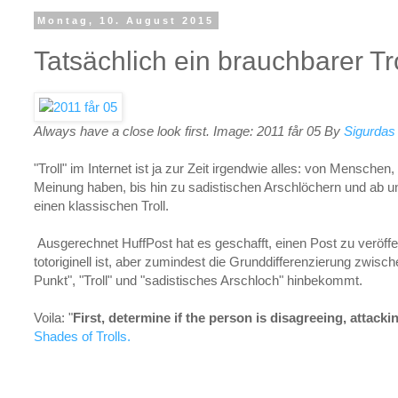
Montag, 10. August 2015
Tatsächlich ein brauchbarer Tr
Always have a close look first. Image: 2011 får 05 By
Sigurda
"Troll" im Internet ist ja zur Zeit irgendwie alles: von Menschen
Meinung haben, bis hin zu sadistischen Arschlöchern und ab u
einen klassischen Troll.
Ausgerechnet HuffPost hat es geschafft, einen Post zu veröffent
totoriginell ist, aber zumindest die Grunddifferenzierung zwisc
Punkt", "Troll" und "sadistisches Arschloch" hinbekommt.
Voila: "
First, determine if the person is disagreeing, attacki
Shades of Trolls.