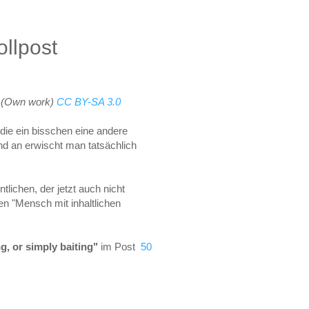
ollpost
s
(Own work)
CC BY-SA 3.0
, die ein bisschen eine andere
nd an erwischt man tatsächlich
lichen, der jetzt auch nicht
hen "Mensch mit inhaltlichen
ng, or simply baiting"
im Post
50