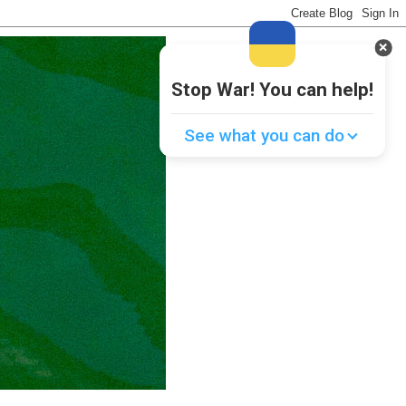
Stop War! You can help!
See what you can do
Donate
💸
Support Ukraine
❤
Share this widget
📌