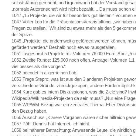
selbstständig gemacht, und irgendwann hat der Vorstand gesagt
„normale Autorenschaft wird nicht bezahlt. .. Da muss schon e
1047 „15 Projekte, die wir für besonders gut hielten.“ Volumen 
1047 Voller Lob für die Präsentationsveranstaltung. „wir haben
Fragen zu stellen.“ Wir sind zu etwas mehr als den 5 gekomme
der Spitze.
1049 „Projekte, die andernweitig gefördert werden können, m
gefördert werden.“ Deshalb noch etwas rausgefallen.
1051 insgesamt 5 Projekte mit Volumen 76.000 Euro. Aber „5 ric
1052 Zweite Runde: 125.000 noch offen. Anträge: Volumen 1,1 M
viel besser als die vorigen.“
1052 beendet in allgemeinen Lob
1053 Frage Stepro: was ist aus den 3 anderen Projekten gewo
verschiedene Gründe: zurückgezogen; andere Fördermöglichkeit
1054 Kurt: gab es intern Diskussionen, was die Ziele sind? Inw
Wikipedia/Wikimedia-Projekten da sein muss? „Nur eine Frage
1055 WP/WM-Bezug war ein zentrales Thema. Eher Diskussio
den Bezug haben.
1056 Ausschuss „Klarere Vorgaben wären sicher hilfreich gewe
1057 Pöh. Dennis hat Internet, ich nicht.
1058 bei näherer Betrachtung: Anwesende Leute, die wirklich g