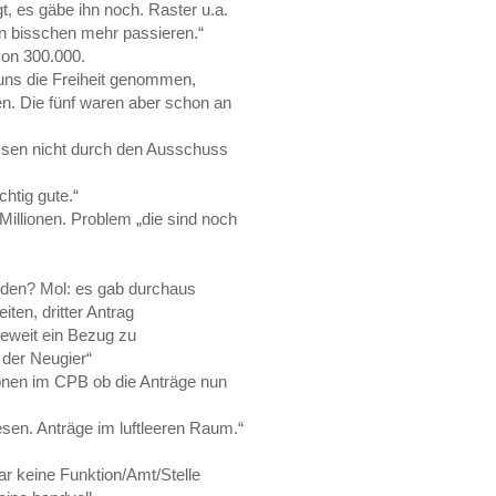
, es gäbe ihn noch. Raster u.a.
in bisschen mehr passieren.“
von 300.000.
 uns die Freiheit genommen,
n. Die fünf waren aber schon an
üssen nicht durch den Ausschuss
htig gute.“
illionen. Problem „die sind noch
rden? Mol: es gab durchaus
en, dritter Antrag
ieweit ein Bezug zu
 der Neugier“
nen im CPB ob die Anträge nun
sen. Anträge im luftleeren Raum.“
ar keine Funktion/Amt/Stelle