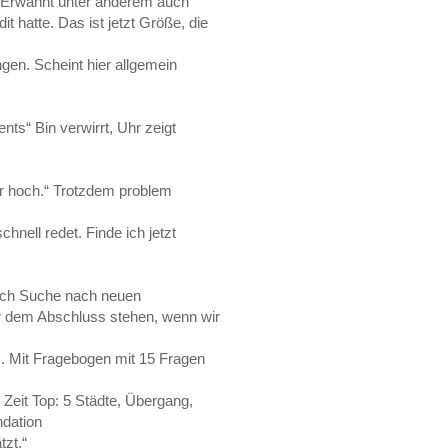
t. Erwähnt unter anderem auch
t hatte. Das ist jetzt Größe, die
gen. Scheint hier allgemein
nts“ Bin verwirrt, Uhr zeigt
her hoch.“ Trotzdem problem
nell redet. Finde ich jetzt
lich Suche nach neuen
r dem Abschluss stehen, wenn wir
 Mit Fragebogen mit 15 Fragen
 Zeit Top: 5 Städte, Übergang,
ndation
tzt.“