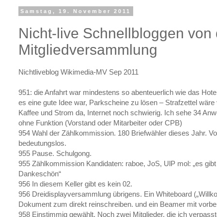
Samstag, 19. November 2011
Nicht-live Schnellbloggen vo
Mitgliedversammlung
Nichtliveblog Wikimedia-MV Sep 2011
951: die Anfahrt war mindestens so abenteuerlich wie das Hote
es eine gute Idee war, Parkscheine zu lösen – Strafzettel wäre v
Kaffee und Strom da, Internet noch schwierig. Ich sehe 34 Anwe
ohne Funktion (Vorstand oder Mitarbeiter oder CPB)
954 Wahl der Zählkommission. 180 Briefwähler dieses Jahr. Vor
bedeutungslos.
955 Pause. Schulgong.
955 Zählkommission Kandidaten: raboe, JoS, UlP mol: „es gib
Dankeschön“
956 In diesem Keller gibt es kein 02.
956 Dreidisplayversammlung übrigens. Ein Whiteboard („Willk
Dokument zum direkt reinschreiben. und ein Beamer mit vorbe
958 Einstimmig gewählt. Noch zwei Mitglieder, die ich verpasst