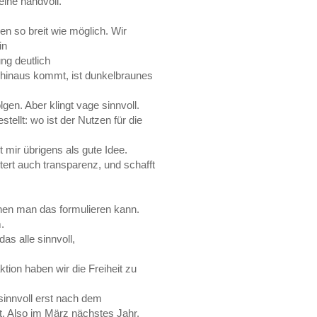
eine handvoll.
en so breit wie möglich. Wir
in
ung deutlich
 hinaus kommt, ist dunkelbraunes
lgen. Aber klingt vage sinnvoll.
ellt: wo ist der Nutzen für die
 mir übrigens als gute Idee.
htert auch transparenz, und schafft
enen man das formulieren kann.
.
as alle sinnvoll,
ion haben wir die Freiheit zu
 sinnvoll erst nach dem
. Also im März nächstes Jahr.