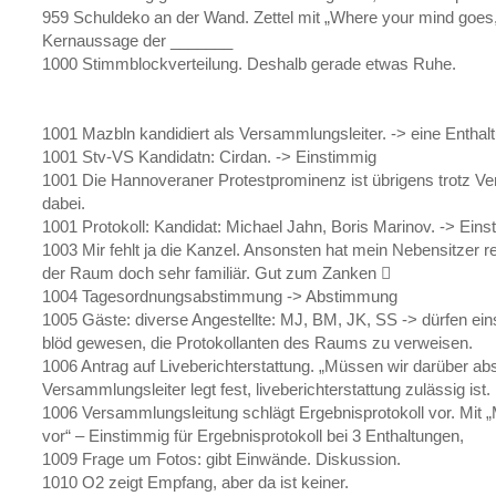
959 Schuldeko an der Wand. Zettel mit „Where your mind goes
Kernaussage der _______
1000 Stimmblockverteilung. Deshalb gerade etwas Ruhe.
1001 Mazbln kandidiert als Versammlungsleiter. -> eine Enthal
1001 Stv-VS Kandidatn: Cirdan. -> Einstimmig
1001 Die Hannoveraner Protestprominenz ist übrigens trotz V
dabei.
1001 Protokoll: Kandidat: Michael Jahn, Boris Marinov. -> Ein
1003 Mir fehlt ja die Kanzel. Ansonsten hat mein Nebensitzer r
der Raum doch sehr familiär. Gut zum Zanken 
1004 Tagesordnungsabstimmung -> Abstimmung
1005 Gäste: diverse Angestellte: MJ, BM, JK, SS -> dürfen ei
blöd gewesen, die Protokollanten des Raums zu verweisen.
1006 Antrag auf Liveberichterstattung. „Müssen wir darüber a
Versammlungsleiter legt fest, liveberichterstattung zulässig ist.
1006 Versammlungsleitung schlägt Ergebnisprotokoll vor. Mit
vor“ – Einstimmig für Ergebnisprotokoll bei 3 Enthaltungen,
1009 Frage um Fotos: gibt Einwände. Diskussion.
1010 O2 zeigt Empfang, aber da ist keiner.