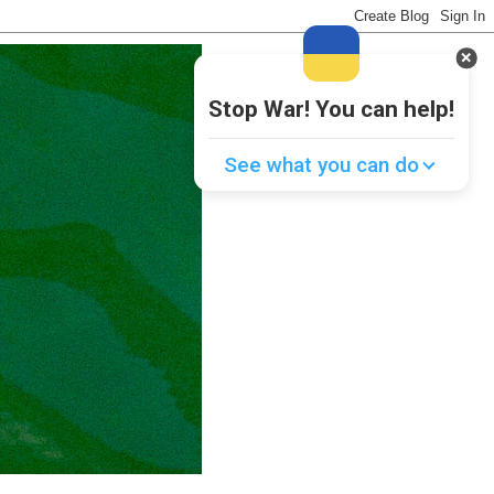
Stop War! You can help!
See what you can do
Donate
💸
Support Ukraine
❤
Share this widget
📌