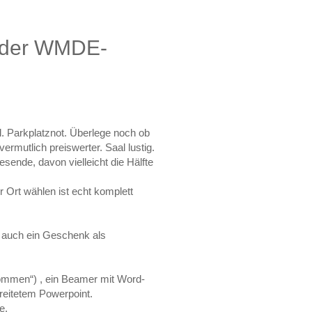
n der WMDE-
l. Parkplatznot. Überlege noch ob
ermutlich preiswerter. Saal lustig.
sende, davon vielleicht die Hälfte
 Ort wählen ist echt komplett
t auch ein Geschenk als
ommen“) , ein Beamer mit Word-
reitetem Powerpoint.
e.