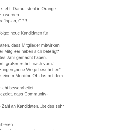
steht. Darauf steht in Orange
 zu werden.
haftsplan, CPB,
olge: neue Kandidaten für
lten, dass Mitglieder mitwirken
 Mitglieer haben sich beteiligt“
ztes Jahr gemacht haben.
t, großer Schritt nach vorn.“
tzungen „neue Wege beschritten“
f seinem Moniitor. Ob das mit dem
nicht bewahrheitet
 gezeigt, dass Community-
e Zahl an Kandidaten. „beides sehr
ibieren