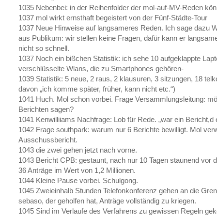
1035 Nebenbei: in der Reihenfolder der mol-auf-MV-Reden könn
1037 mol wirkt ernsthaft begeistert von der Fünf-Städte-Tour
1037 Neue Hinweise auf langsameres Reden. Ich sage dazu W
aus Publikum: wir stellen keine Fragen, dafür kann er langsame
nicht so schnell.
1037 Noch ein bißchen Statistik: ich sehe 10 aufgeklappte Lap
verschlüsselte Wlans, die zu Smartphones gehören-
1039 Statistik: 5 neue, 2 raus, 2 klausuren, 3 sitzungen, 18 tel
davon „ich komme später, früher, kann nicht etc.“)
1041 Huch. Mol schon vorbei. Frage Versammlungsleitung: m
Berichten sagen?
1041 Kenwilliiams Nachfrage: Lob für Rede. „war ein Bericht,
1042 Frage southpark: warum nur 6 Berichte bewilligt. Mol v
Ausschussbericht.
1043 die zwei gehen jetzt nach vorne.
1043 Bericht CPB: gestaunt, nach nur 10 Tagen staunend vor de
36 Anträge im Wert von 1,2 Millionen.
1044 Kleine Pause vorbei. Schulgong.
1045 Zweieinhalb Stunden Telefonkonferenz gehen an die Gre
sebaso, der geholfen hat, Anträge vollständig zu kriegen.
1045 Sind im Verlaufe des Verfahrens zu gewissen Regeln gek