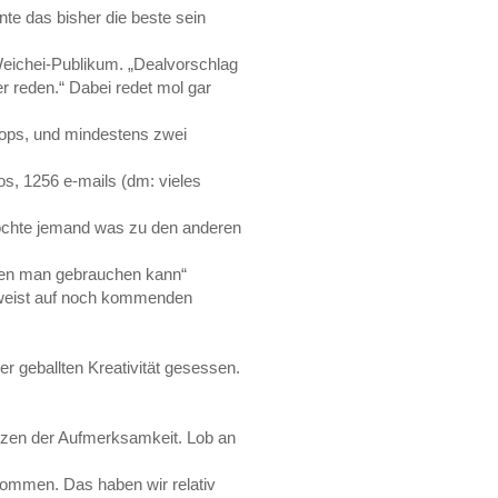
te das bisher die beste sein
eichei-Publikum. „Dealvorschlag
r reden.“ Dabei redet mol gar
tops, und mindestens zwei
kos, 1256 e-mails (dm: vieles
öchte jemand was zu den anderen
d en man gebrauchen kann“
erweist auf noch kommenden
r geballten Kreativität gesessen.
nzen der Aufmerksamkeit. Lob an
ommen. Das haben wir relativ