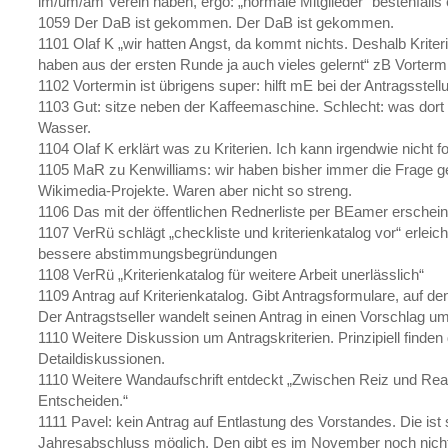
im/um/am Verein haben, ergo: „normale Mitglieder“ bestenfalls 
1059 Der DaB ist gekommen. Der DaB ist gekommen.
1101 Olaf K „wir hatten Angst, da kommt nichts. Deshalb Kriteri
haben aus der ersten Runde ja auch vieles gelernt“ zB Vorterm
1102 Vortermin ist übrigens super: hilft mE bei der Antragsstell
1103 Gut: sitze neben der Kaffeemaschine. Schlecht: was dort
Wasser.
1104 Olaf K erklärt was zu Kriterien. Ich kann irgendwie nicht fo
1105 MaR zu Kenwilliams: wir haben bisher immer die Frage gest
Wikimedia-Projekte. Waren aber nicht so streng.
1106 Das mit der öffentlichen Rednerliste per BEamer erscheint
1107 VerRü schlägt „checkliste und kriterienkatalog vor“ erleic
bessere abstimmungsbegründungen
1108 VerRü „Kriterienkatalog für weitere Arbeit unerlässlich“
1109 Antrag auf Kriterienkatalog. Gibt Antragsformulare, auf d
Der Antragstseller wandelt seinen Antrag in einen Vorschlag um
1110 Weitere Diskussion um Antragskriterien. Prinzipiell finden d
Detaildiskussionen.
1110 Weitere Wandaufschrift entdeckt „Zwischen Reiz und Reakt
Entscheiden.“
1111 Pavel: kein Antrag auf Entlastung des Vorstandes. Die ist
Jahresabschluss möglich. Den gibt es im November noch nicht