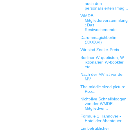
auch den
personalisierten Imag...
WMDE-
Mitgliederversammlung
: Das
Restwochenende.
Darummagichberlin
(XXXXVI)
Wir sind Zedler-Preis
Berliner W-quotisten, W-
iktionarier, W-bookler
etc...
Nach der MV ist vor der
MV
The middle sized picture:
Pizza
Nicht-live Schnellbloggen
von der WMDE-
Mitgliedver...
Formule 1 Hannover -
Hotel der Abenteuer
Ein betrüblicher