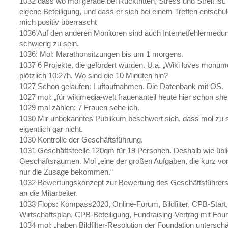
1032 dass wo mol gerade bei Rücktritten, Stress und Streit is
eigene Beteiligung, und dass er sich bei einem Treffen entschuldi
mich positiv überrascht
1036 Auf den anderen Monitoren sind auch Internetfehlermedun
schwierig zu sein.
1036: Mol: Marathonsitzungen bis um 1 morgens.
1037 6 Projekte, die gefördert wurden. U.a. „Wiki loves monume
plötzlich 10:27h. Wo sind die 10 Minuten hin?
1027 Schon gelaufen: Luftaufnahmen. Die Datenbank mit OS.
1027 mol: „für wikimedia-welt frauenanteil heute hier schon s
1029 mal zählen: 7 Frauen sehe ich.
1030 Mir unbekanntes Publikum beschwert sich, dass mol zu sch
eigentlich gar nicht.
1030 Kontrolle der Geschäftsführung.
1031 Geschäftsteelle 120qm für 19 Personen. Deshalb wie üb
Geschäftsräumen. Mol „eine der großen Aufgaben, die kurz vo
nur die Zusage bekommen.“
1032 Bewertungskonzept zur Bewertung des Geschäftsführers.
an die Mitarbeiter.
1033 Flops: Kompass2020, Online-Forum, Bildfilter, CPB-Start,
Wirtschaftsplan, CPB-Beteiligung, Fundraising-Vertrag mit Fou
1034 mol: „haben Bildfilter-Resolution der Foundation unterschä