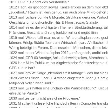
1011 TOP 7 „Bericht des Vorstandes.“
1012 Hach, es gibt doch sowas Kanzelartiges an dem mol jetzt 
„zugehört..“ Raum ist klein genug, um auch ohne Mikro gehört
1013 mol: Schwerpunkte 8 Monate: Strukturänderunge, Wirtsc
Geschäftsführungskontrolle, Hits & Flops, etwas Statistik
1014 mol: eines der wichtigsten Themen: Strukturänderung. Erf
Präsidium. Geschäftsführung funktioniert und ergibt Sinn
1015 mol: Wie schafft man es einen Wirtschaftsplan so zu gesta
können. Erfolg: Städte-Tour zum Wirtschaftsplan. „Vielfaches der
Wenig beteiligt im Forum. Da diesselben Menschen, die es let
1022 mol: neuer Wirtschaftsplan 2012 „umfangreich, amibitionier
1024 mol: CPB 60 Anträge, Anlaufschweirigkeiten, Marathonsi
1026 Herr M im Publikum hat Altgriechische Schriftzeichen au
CPB zu tun hat?
1027 mol: größte Sorge „niemand stellt Anträge“ - das hat sich 
1028 Zweite Runde: über 30 Anträge eingereicht. Mol: „Es hat
Mitglieder voller Ideen sind.“
1029 mol: „wir hatten eine unglaubliche Wahlbeteiligung“. Groß
erfreuliche Punkte.“
1030 mol „es geht nicht ales ohne Probleme.“
1031 M scheint unleserliche Handschriften in Computer transkr