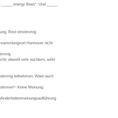
, _____ energy flows“. Und _____
tung, Rest einstimmig
ersammlungsort Hannover nicht
stimmig
echt: obwohl sehr nüchtern, wirkt
nstimmig teilnehmen. Wäre auch
bstimmen“- Keine Meinung:
 „Minderheitenmeinungsaufführung