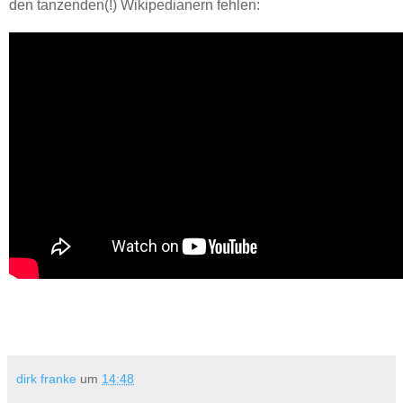
den tanzenden(!) Wikipedianern fehlen:
dirk franke
um
14:48