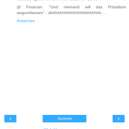
@ Finanzer: "Und niemand will das Präsidium
wegschliessen" - ähhhhhhhhhhhhhhhhhhhhhh.....
Antworten
‹
›
Startseite