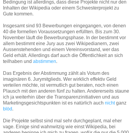
Bedingung ist allerdings, dass diese Projekte nicht nur den
Inhalten der Wikipedia oder einem Schwesterprojekt zu
Gute kommen.
Insgesamt sind 93 Bewerbungen eingegangen, von denen
40 die formellen Voraussetzungen erfüllten. Bis zum 30.
November läuft die Bewerbungsphase. In der bestimmt vor
allem bestimmt eine Jury aus zwei Wikipedianern, zwei
Aussenstehenden und einem Vereinsvorstand, wer das
Geld erhält. Allerdings darf auch die Öffentlichkeit an sich
teilhaben und
abstimmen
.
Das Ergebnis der Abstimmung zählt als Votum des
imaginären 6. Jurymitglieds. Wer wirklich effektiv Geld
verteilen möchte, ist vermutlich gut beraten, noch einen
Plausch mit den anderen fünf zu halten. Andererseits staune
ich ja weiterhin über die Transparenzinitiativen und aus
Marketingsgesichtspunkten ist es natürlich auch
nicht
ganz
blöd
.
Die Projekte selbst sind mal sehr durchgeplant, mal eher
vage. Einige sind wahnwitzig wie einst Wikipedia, bei
anderen beginne ich mich zu fragen, wofür die nur die 5.000