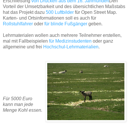
Erschließung
von Drucken aus dem 16. Jahrhundert
Den
Vorteil der Umsetzbarkeit und des übersichtlichen Maßstabs
hat das Projekt dazu
500 Luftbilder
für Open Street Map.
Karten- und Ortsinformationen soll es auch für
Rollstuhlfahrer
oder
für blinde Fußgänger
geben.
Lehrmaterialen wollen auch mehrere Teilnehmer erstellen,
mal mit Fallbeispielen
für Medizinstudenten
oder ganz
allgemeine und frei
Hochschul-Lehrmaterialien
.
Für 5000 Euro
kann man jede
Menge Kohl essen.