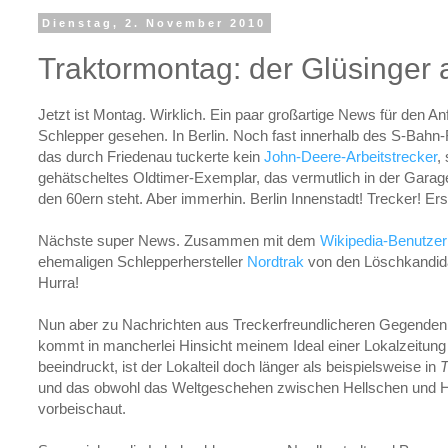
Dienstag, 2. November 2010
Traktormontag: der Glüsinger
Jetzt ist Montag. Wirklich. Ein paar großartige News für den A
Schlepper gesehen. In Berlin. Noch fast innerhalb des S-Bahn-
das durch Friedenau tuckerte kein
John-Deere-Arbeitstrecker
,
gehätscheltes Oldtimer-Exemplar, das vermutlich in der Gar
den 60ern steht. Aber immerhin. Berlin Innenstadt! Trecker! Ers
Nächste super News. Zusammen mit dem
Wikipedia-Benutze
ehemaligen Schlepperhersteller
Nordtrak
von den Löschkandida
Hurra!
Nun aber zu Nachrichten aus Treckerfreundlicheren Gegenden
kommt in mancherlei Hinsicht meinem Ideal einer Lokalzeitung
beeindruckt, ist der Lokalteil doch länger als beispielsweise in
T
und das obwohl das Weltgeschehen zwischen Hellschen und 
vorbeischaut.