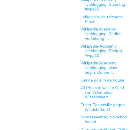
liveblogging: Samstag
#wpa10
Leider-bin-ich-relevant-
Prezi
Wikipedia Academy
liveblogging; Zedler-
Verleihung ...
Wikipedia-Academy
liveblogging: Freitag
#wpa10
Wikipedia:Academy
liveblogging, slow
begin, Donner...
Get da girlz in da house
40 Projekte wollen Geld
von Wikimedia:
Wissenswert...
Freier Fasanwille gegen
Windstärke 11
Nordseewetter, bin schon
feucht
Darummagichberlin (XVI)