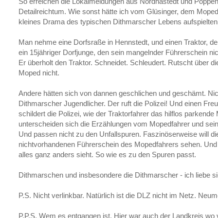
So erreichen die Lokalmeldungen aus Nordhastedt und Poppenb
Detailreichtum. Wie sonst hätte ich vom Glüsinger, dem Moped 
kleines Drama des typischen Dithmarscher Lebens aufspielten
Man nehme eine Dorfsraße in Hennstedt, und einen Traktor, de
ein 15jähriger Dorfjunge, den sein mangelnder Führerschein ni
Er überholt den Traktor. Schneidet. Schleudert. Rutscht über die
Moped nicht.
Andere hätten sich von dannen geschlichen und geschämt. Nic
Dithmarscher Jugendlicher. Der ruft die Polizei! Und einen Fr
schildert die Polizei, wie der Traktorfahrer das hilflos parken
unterscheiden sich die Erzählungen vom Mopedfahrer und sein
Und passen nicht zu den Unfallspuren. Faszinöserweise will di
nichtvorhandenen Führerschein des Mopedfahrers sehen. Und fr
alles ganz anders sieht. So wie es zu den Spuren passt.
Dithmarschen und insbesondere die Dithmarscher - ich liebe sie
P.S. Nicht verlinkbar. Natürlich ist die DLZ nicht im Netz. Neu
P.P.S. Wem es entgangen ist. Hier war auch der Landkreis wo 