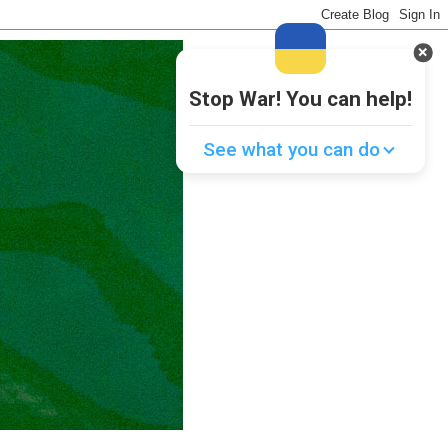
Stop War! You can help!
See what you can do
Donate
💸
Support Ukraine
❤
Share this widget
📌