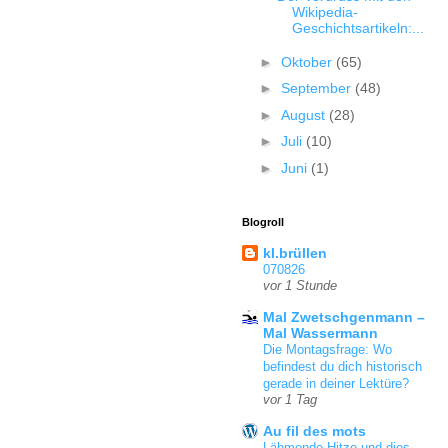
Wikipedia-
Geschichtsartikeln:...
►
Oktober
(65)
►
September
(48)
►
August
(28)
►
Juli
(10)
►
Juni
(1)
Blogroll
kl.brüllen
070826
vor 1 Stunde
Mal Zwetschgenmann –
Mal Wassermann
Die Montagsfrage: Wo
befindest du dich historisch
gerade in deiner Lektüre?
vor 1 Tag
Au fil des mots
Lähmende Hitze und dies