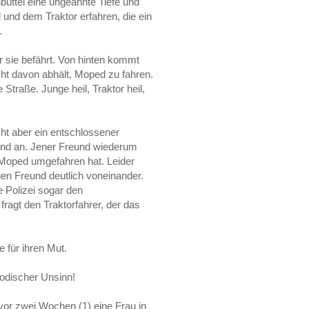
üttel eine ungeahnte Tiefe und
und dem Traktor erfahren, die ein
.
r sie befährt. Von hinten kommt
cht davon abhält, Moped zu fahren.
 Straße. Junge heil, Traktor heil,
ht aber ein entschlossener
eund an. Jener Freund wiederum
de Moped umgefahren hat. Leider
en Freund deutlich voneinander.
e Polizei sogar den
agt den Traktorfahrer, der das
 für ihren Mut.
modischer Unsinn!
vor zwei Wochen (1) eine Frau in