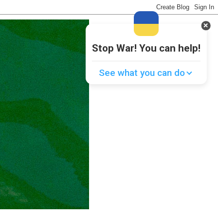
Stop War! You can help!
See what you can do
Donate
💸
Support Ukraine
❤
Share this widget
📌