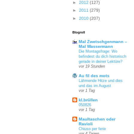
►
2012
(127)
►
2011
(279)
►
2010
(207)
Blogroll
Mal Zwetschgenmann –
Mal Wassermann
Die Montagsfrage: Wo
befindest du dich historisch
gerade in deiner Lektüre?
vor 19 Stunden
Au fil des mots
Lähmende Hitze und dies
und das im August
vor 1 Tag
kl.brüllen
050826
vor 1 Tag
Maultaschen oder
Ravioli
Chiuso per ferie
vor 4 Tagen