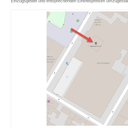
Einzugsgebiet und entsprechenden Eintrittspreisen umzugestal