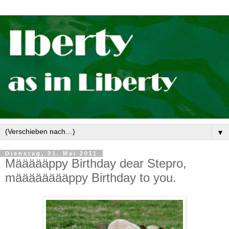
▼
Dienstag, 31. Mai 2011
Määäääppy Birthday dear Stepro,
määääääääppy Birthday to you.