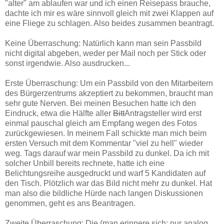
"alter" am ablaufen war und ich einen Reisepass brauche,
dachte ich mir es wäre sinnvoll gleich mit zwei Klappen auf
eine Fliege zu schlagen. Also beides zusammen beantragt.
Keine Überraschung: Natürlich kann man sein Passbild
nicht digital abgeben, weder per Mail noch per Stick oder
sonst irgendwie. Also ausdrucken...
Erste Überraschung: Um ein Passbild von den Mitarbeitern
des Bürgerzentrums akzeptiert zu bekommen, braucht man
sehr gute Nerven. Bei meinen Besuchen hatte ich den
Eindruck, etwa die Hälfte aller
Bitt
Antragsteller wird erst
einmal pauschal gleich am Empfang wegen des Fotos
zurückgewiesen. In meinem Fall schickte man mich beim
ersten Versuch mit dem Kommentar "viel zu hell" wieder
weg. Tags darauf war mein Passbild zu dunkel. Da ich mit
solcher Unbill bereits rechnete, hatte ich eine
Belichtungsreihe ausgedruckt und warf 5 Kandidaten auf
den Tisch. Plötzlich war das Bild nicht mehr zu dunkel. Hat
man also die bildliche Hürde nach langen Diskussionen
genommen, geht es ans Beantragen.
Zweite Überraschung: Die (man erinnere sich: nur analog