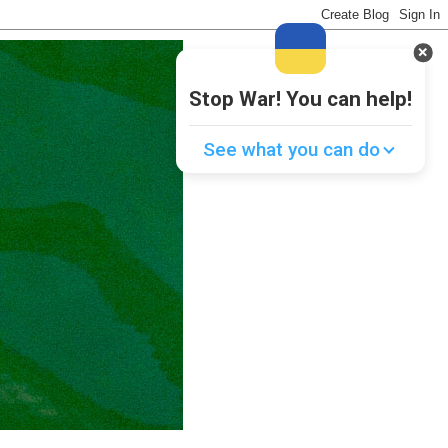
Stop War! You can help!
See what you can do
Donate
💸
Support Ukraine
❤
Share this widget
📌