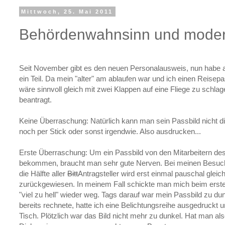
Mittwoch, 25. Mai 2011
Behördenwahnsinn und moder
Seit November gibt es den neuen Personalausweis, nun habe 
ein Teil. Da mein "alter" am ablaufen war und ich einen Reisep
wäre sinnvoll gleich mit zwei Klappen auf eine Fliege zu schl
beantragt.
Keine Überraschung: Natürlich kann man sein Passbild nicht di
noch per Stick oder sonst irgendwie. Also ausdrucken...
Erste Überraschung: Um ein Passbild von den Mitarbeitern de
bekommen, braucht man sehr gute Nerven. Bei meinen Besuche
die Hälfte aller
Bitt
Antragsteller wird erst einmal pauschal gl
zurückgewiesen. In meinem Fall schickte man mich beim ers
"viel zu hell" wieder weg. Tags darauf war mein Passbild zu dun
bereits rechnete, hatte ich eine Belichtungsreihe ausgedruckt 
Tisch. Plötzlich war das Bild nicht mehr zu dunkel. Hat man als