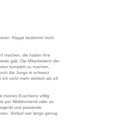
hören. Klappt bestimmt noch
urf machen, die haben ihre
iede gab: Die Mitarbeiterin der
nsinn komplett zu machen,
urch die Jungs in schwarz
ich nicht mehr wirklich als ich
at meines Erachtens völlig
wie per Webfrontend oder so
esegerät und passende
en, Vorlauf war lange genug.