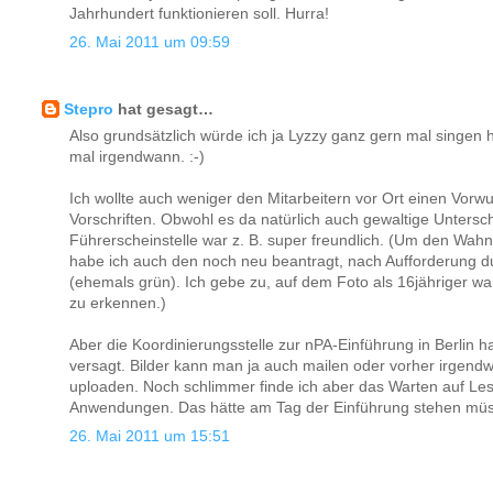
Jahrhundert funktionieren soll. Hurra!
26. Mai 2011 um 09:59
Stepro
hat gesagt…
Also grundsätzlich würde ich ja Lyzzy ganz gern mal singen 
mal irgendwann. :-)
Ich wollte auch weniger den Mitarbeitern vor Ort einen Vorw
Vorschriften. Obwohl es da natürlich auch gewaltige Untersch
Führerscheinstelle war z. B. super freundlich. (Um den Wah
habe ich auch den noch neu beantragt, nach Aufforderung d
(ehemals grün). Ich gebe zu, auf dem Foto als 16jähriger war 
zu erkennen.)
Aber die Koordinierungsstelle zur nPA-Einführung in Berlin h
versagt. Bilder kann man ja auch mailen oder vorher irgend
uploaden. Noch schlimmer finde ich aber das Warten auf L
Anwendungen. Das hätte am Tag der Einführung stehen müss
26. Mai 2011 um 15:51