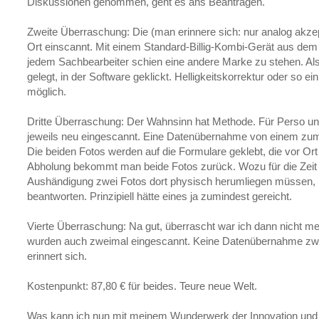
Diskussionen genommen, geht es ans Beantragen.
Zweite Überraschung: Die (man erinnere sich: nur analog akzep
Ort einscannt. Mit einem Standard-Billig-Kombi-Gerät aus dem
jedem Sachbearbeiter schien eine andere Marke zu stehen. Al
gelegt, in der Software geklickt. Helligkeitskorrektur oder so 
möglich.
Dritte Überraschung: Der Wahnsinn hat Methode. Für Perso und
jeweils neu eingescannt. Eine Datenübernahme von einem zum 
Die beiden Fotos werden auf die Formulare geklebt, die vor Ort
Abholung bekommt man beide Fotos zurück. Wozu für die Zei
Aushändigung zwei Fotos dort physisch herumliegen müssen, 
beantworten. Prinzipiell hätte eines ja zumindest gereicht.
Vierte Überraschung: Na gut, überrascht war ich dann nicht me
wurden auch zweimal eingescannt. Keine Datenübernahme zw
erinnert sich.
Kostenpunkt: 87,80 € für beides. Teure neue Welt.
Was kann ich nun mit meinem Wunderwerk der Innovation un