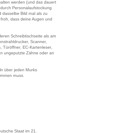
alten werden (und das dauert
l durch Personalaufstockung
 dasselbe Bild mal als zu
i froh, dass deine Augen und
ren Schreibtischseite als am
enstrahldrucker, Scanner,
 Türöffner, EC-Kartenleser,
an ungeputzte Zähne oder an
ln über jeden Murks
rkommen muss.
eutsche Staat im 21.