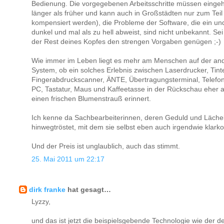
Bedienung. Die vorgegebenen Arbeitsschritte müssen eingeh
länger als früher und kann auch in Großstädten nur zum Tei
kompensiert werden), die Probleme der Software, die ein und
dunkel und mal als zu hell abweist, sind nicht unbekannt. Se
der Rest deines Kopfes den strengen Vorgaben genügen ;-)
Wie immer im Leben liegt es mehr am Menschen auf der ande
System, ob ein solches Erlebnis zwischen Laserdrucker, Tint
Fingerabdruckscanner, ÄNTE, Übertragungsterminal, Telefon,
PC, Tastatur, Maus und Kaffeetasse in der Rückschau eher 
einen frischen Blumenstrauß erinnert.
Ich kenne da Sachbearbeiterinnen, deren Geduld und Läche
hinwegtröstet, mit dem sie selbst eben auch irgendwie kla
Und der Preis ist unglaublich, auch das stimmt.
25. Mai 2011 um 22:17
dirk franke
hat gesagt…
Lyzzy,
und das ist jetzt die beispielsgebende Technologie wie der d