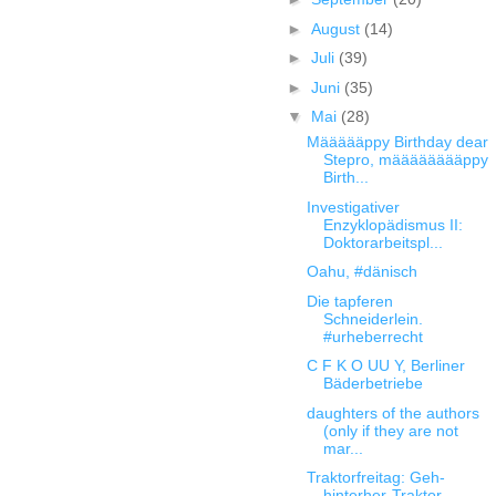
►
August
(14)
►
Juli
(39)
►
Juni
(35)
▼
Mai
(28)
Määäääppy Birthday dear
Stepro, määääääääppy
Birth...
Investigativer
Enzyklopädismus II:
Doktorarbeitspl...
Oahu, #dänisch
Die tapferen
Schneiderlein.
#urheberrecht
C F K O UU Y, Berliner
Bäderbetriebe
daughters of the authors
(only if they are not
mar...
Traktorfreitag: Geh-
hinterher-Traktor