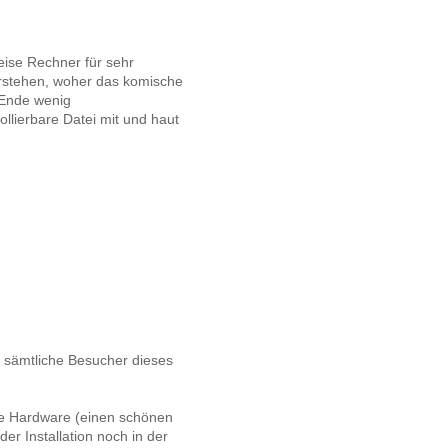
eise Rechner für sehr
rstehen, woher das komische
 Ende wenig
llierbare Datei mit und haut
r sämtliche Besucher dieses
die Hardware (einen schönen
er Installation noch in der