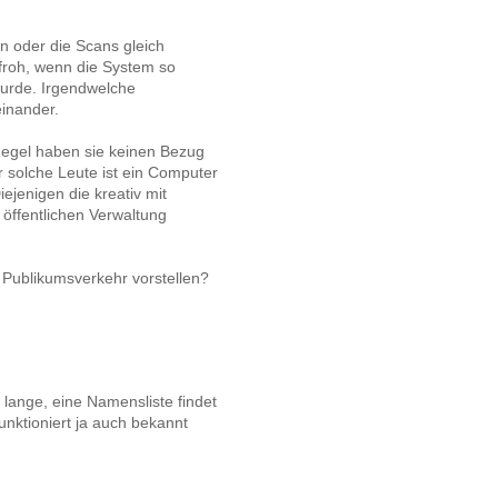
ern oder die Scans gleich
froh, wenn die System so
wurde. Irgendwelche
inander.
egel haben sie keinen Bezug
ür solche Leute ist ein Computer
jenigen die kreativ mit
öffentlichen Verwaltung
 Publikumsverkehr vorstellen?
lange, eine Namensliste findet
nktioniert ja auch bekannt