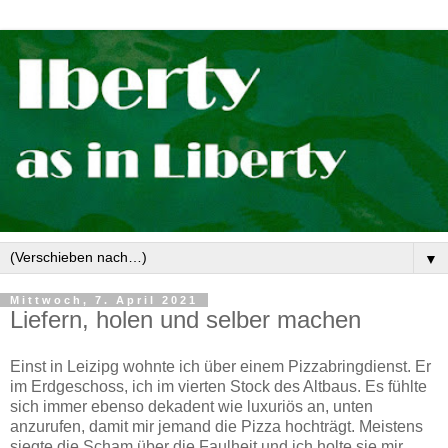
▼
Mittwoch, 7. April 2021
Liefern, holen und selber machen
Einst in Leizipg wohnte ich über einem Pizzabringdienst. Er
im Erdgeschoss, ich im vierten Stock des Altbaus. Es fühlte
sich immer ebenso dekadent wie luxuriös an, unten
anzurufen, damit mir jemand die Pizza hochträgt. Meistens
siegte die Scham über die Faulheit und ich holte sie mir.