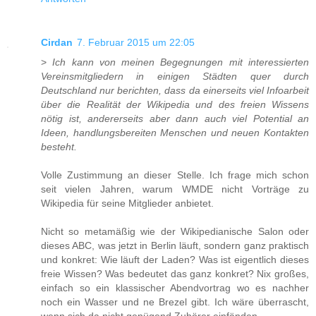
Cirdan
7. Februar 2015 um 22:05
>
Ich kann von meinen Begegnungen mit interessierten
Vereinsmitgliedern in einigen Städten quer durch
Deutschland nur berichten, dass da einerseits viel Infoarbeit
über die Realität der Wikipedia und des freien Wissens
nötig ist, andererseits aber dann auch viel Potential an
Ideen, handlungsbereiten Menschen und neuen Kontakten
besteht.
Volle Zustimmung an dieser Stelle. Ich frage mich schon
seit vielen Jahren, warum WMDE nicht Vorträge zu
Wikipedia für seine Mitglieder anbietet.
Nicht so metamäßig wie der Wikipedianische Salon oder
dieses ABC, was jetzt in Berlin läuft, sondern ganz praktisch
und konkret: Wie läuft der Laden? Was ist eigentlich dieses
freie Wissen? Was bedeutet das ganz konkret? Nix großes,
einfach so ein klassischer Abendvortrag wo es nachher
noch ein Wasser und ne Brezel gibt. Ich wäre überrascht,
wenn sich da nicht genügend Zuhörer einfänden.