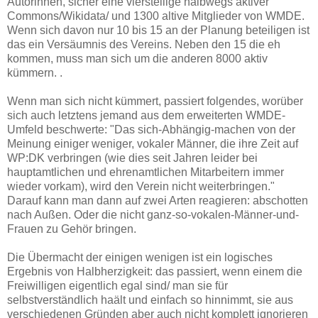
Autorinnen, sicher eine vierstellige halbwegs aktiver
Commons/Wikidata/ und 1300 altive Mitglieder von WMDE.
Wenn sich davon nur 10 bis 15 an der Planung beteiligen ist
das ein Versäumnis des Vereins. Neben den 15 die eh
kommen, muss man sich um die anderen 8000 aktiv
kümmern. .
Wenn man sich nicht kümmert, passiert folgendes, worüber
sich auch letztens jemand aus dem erweiterten WMDE-
Umfeld beschwerte: "
Das sich-Abhängig-machen von der
Meinung einiger weniger, vokaler Männer, die ihre Zeit auf
WP:DK verbringen (wie dies seit Jahren leider bei
hauptamtlichen und ehrenamtlichen Mitarbeitern immer
wieder vorkam), wird den Verein nicht weiterbringen."
Darauf kann man dann auf zwei Arten reagieren: abschotten
nach Außen. Oder die nicht ganz-so-vokalen-Männer-und-
Frauen zu Gehör bringen.
Die Übermacht der einigen wenigen ist ein logisches
Ergebnis von Halbherzigkeit: das passiert, wenn einem die
Freiwilligen eigentlich egal sind/ man sie für
selbstverständlich haält und einfach so hinnimmt, sie aus
verschiedenen Gründen aber auch nicht komplett ignorieren