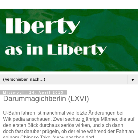
▼
Mittwoch, 24. April 2013
Darummagichberlin (LXVI)
U-Bahn fahren ist manchmal wie letzte Änderungen bei
Wikipedia anschauen. Zwei sechszigjährige Männer, die auf
den ersten Blick durchaus seriös wirken, und sich dann
doch fast darüber prügeln, ob der eine während der Fahrt an
seinem Chinese Take-Away naschen darf.