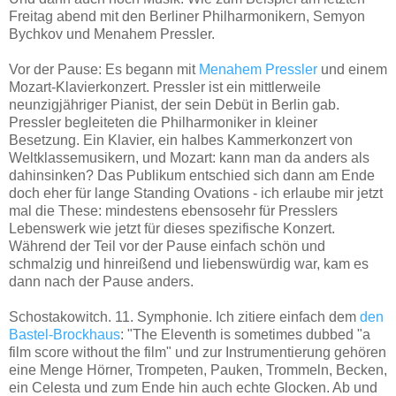
Freitag abend mit den Berliner Philharmonikern, Semyon
Bychkov und Menahem Pressler.
Vor der Pause: Es begann mit
Menahem Pressler
und einem
Mozart-Klavierkonzert. Pressler ist ein mittlerweile
neunzigjähriger Pianist, der sein Debüt in Berlin gab.
Pressler begleiteten die Philharmoniker in kleiner
Besetzung. Ein Klavier, ein halbes Kammerkonzert von
Weltklassemusikern, und Mozart: kann man da anders als
dahinsinken? Das Publikum entschied sich dann am Ende
doch eher für lange Standing Ovations - ich erlaube mir jetzt
mal die These: mindestens ebensosehr für Presslers
Lebenswerk wie jetzt für dieses spezifische Konzert.
Während der Teil vor der Pause einfach schön und
schmalzig und hinreißend und liebenswürdig war, kam es
dann nach der Pause anders.
Schostakowitch. 11. Symphonie. Ich zitiere einfach dem
den
Bastel-Brockhaus
: "The Eleventh is sometimes dubbed "a
film score without the film" und zur Instrumentierung gehören
eine Menge Hörner, Trompeten, Pauken, Trommeln, Becken,
ein Celesta und zum Ende hin auch echte Glocken. Ab und