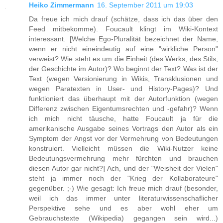
Heiko Zimmermann
16. September 2011 um 19:03
Da freue ich mich drauf (schätze, dass ich das über den
Feed mitbekomme). Foucault klingt im Wiki-Kontext
interessant. [Welche Ego-Pluralität bezeichnet der Name,
wenn er nicht eineindeutig auf eine "wirkliche Person"
verweist? Wie steht es um die Einheit (des Werks, des Stils,
der Geschichte im Autor)? Wo beginnt der Text? Was ist der
Text (wegen Versionierung in Wikis, Transklusionen und
wegen Paratexten in User- und History-Pages)? Und
funktioniert das überhaupt mit der Autorfunktion (wegen
Differenz zwischen Eigentumsrechten und -gefahr)? Wenn
ich mich nicht täusche, hatte Foucault ja für die
amerikanische Ausgabe seines Vortrags den Autor als ein
Symptom der Angst vor der Vermehrung von Bedeutungen
konstruiert. Vielleicht müssen die Wiki-Nutzer keine
Bedeutungsvermehrung mehr fürchten und brauchen
diesen Autor gar nicht?] Ach, und der "Weisheit der Vielen"
steht ja immer noch der "Krieg der Kollaborateure"
gegenüber. ;-) Wie gesagt: Ich freue mich drauf (besonder,
weil ich das immer unter literaturwissenschaflicher
Perspektive sehe und es aber wohl eher um
Gebrauchstexte (Wikipedia) gegangen sein wird...)