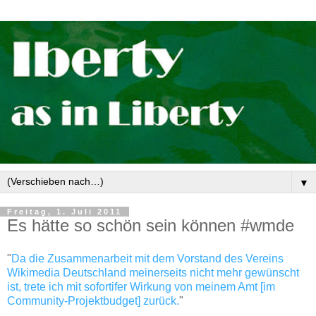
▼
Freitag, 1. Juli 2011
Es hätte so schön sein können #wmde
"
Da die Zusammenarbeit mit dem Vorstand des Vereins
Wikimedia Deutschland meinerseits nicht mehr gewünscht
ist, trete ich mit sofortifer Wirkung von meinem Amt [im
Community-Projektbudget] zurück.
"