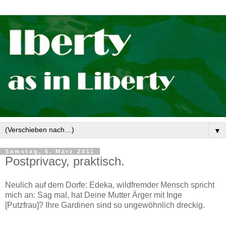
▼
Samstag, 5. März 2011
Postprivacy, praktisch.
Neulich auf dem Dorfe: Edeka, wildfremder Mensch spricht
mich an: Sag mal, hat Deine Mutter Ärger mit Inge
[Putzfrau]? Ihre Gardinen sind so ungewöhnlich dreckig.