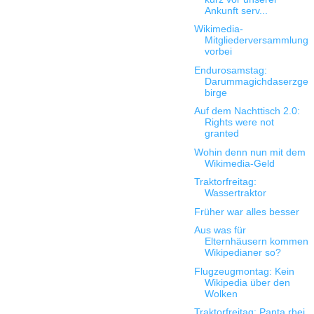
Ankunft serv...
Wikimedia-
Mitgliederversammlung
vorbei
Endurosamstag:
Darummagichdaserzge
birge
Auf dem Nachttisch 2.0:
Rights were not
granted
Wohin denn nun mit dem
Wikimedia-Geld
Traktorfreitag:
Wassertraktor
Früher war alles besser
Aus was für
Elternhäusern kommen
Wikipedianer so?
Flugzeugmontag: Kein
Wikipedia über den
Wolken
Traktorfreitag: Panta rhei