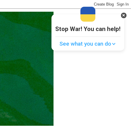
Stop War! You can help!
See what you can do
Donate
💸
Support Ukraine
❤
Share this widget
📌