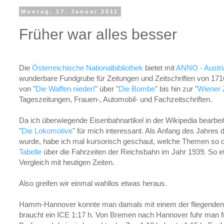
Montag, 17. Januar 2011
Früher war alles besser
Die
Österreichische Nationalbibliothek
bietet mit
ANNO - Austr
wunderbare Fundgrube für Zeitungen und Zeitschriften von 171
von "
Die Waffen nieder!
" über "
Die Bombe
" bis hin zur "
Wiener 
Tageszeitungen, Frauen-, Automobil- und Fachzeitschriften.
Da ich überwiegende Eisenbahnartikel in der Wikipedia bearbeite,
"
Die Lokomotive
" für mich interessant. Als Anfang des Jahres
wurde, habe ich mal kursorisch geschaut, welche Themen so dab
Tabelle
über die Fahrzeiten der Reichsbahn im Jahr 1939. So 
Vergleich mit heutigen Zeiten.
Also greifen wir einmal wahllos etwas heraus.
Hamm-Hannover konnte man damals mit einem der fliegenden 
braucht ein ICE 1:17 h. Von Bremen nach Hannover fuhr man fr