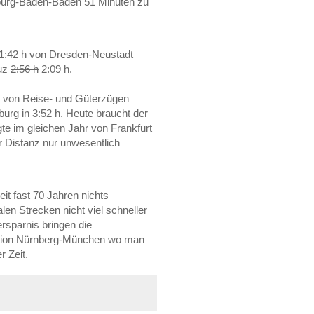
eiburg-Baden-Baden 51 Minuten zu
 1:42 h von Dresden-Neustadt
euz
2:56 h
2:09 h.
n von Reise- und Güterzügen
urg in 3:52 h. Heute braucht der
gte im gleichen Jahr von Frankfurt
r Distanz nur unwesentlich
it fast 70 Jahren nichts
en Strecken nicht viel schneller
ersparnis bringen die
lation Nürnberg-München wo man
r Zeit.