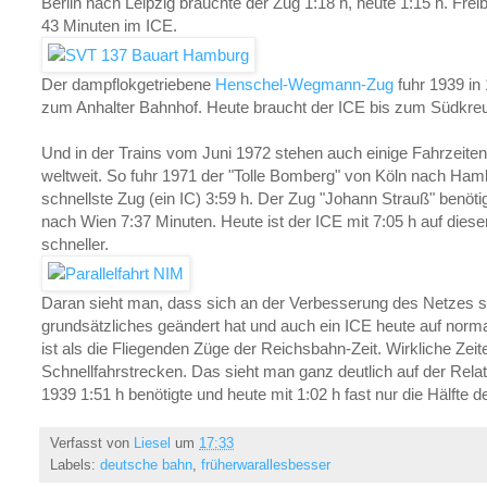
Berlin nach Leipzig brauchte der Zug 1:18 h, heute 1:15 h. Fr
43 Minuten im ICE.
Der dampflokgetriebene
Henschel-Wegmann-Zug
fuhr 1939 in
zum Anhalter Bahnhof. Heute braucht der ICE bis zum Südkr
Und in der Trains vom Juni 1972 stehen auch einige Fahrzeite
weltweit. So fuhr 1971 der "Tolle Bomberg" von Köln nach Hamb
schnellste Zug (ein IC) 3:59 h. Der Zug "Johann Strauß" benöti
nach Wien 7:37 Minuten. Heute ist der ICE mit 7:05 h auf diese
schneller.
Daran sieht man, dass sich an der Verbesserung des Netzes se
grundsätzliches geändert hat und auch ein ICE heute auf normal
ist als die Fliegenden Züge der Reichsbahn-Zeit. Wirkliche Zeit
Schnellfahrstrecken. Das sieht man ganz deutlich auf der Re
1939 1:51 h benötigte und heute mit 1:02 h fast nur die Hälfte de
Verfasst von
Liesel
um
17:33
Labels:
deutsche bahn
,
früherwarallesbesser