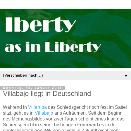
▼
Sonntag, 30. Januar 2011
Villabajo liegt in Deutschland
Während in
Villarriba
das Schiedsgericht noch fest im Sattel
sitzt, geht es in
Villabajo
ans Aufräumen. Seit dem Beginn
des Meinungsbildes vor zwei Tagen scheint eines klar: das
Schiedsgericht in seiner bisherigen Form wird es in der
deutschsprachigen Wikipedia wohl in Zukunft nicht mehr